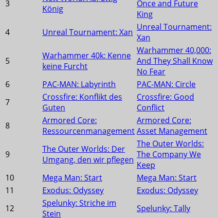
3
Once and Future
König
King
Unreal Tournament:
4
Unreal Tournament: Xan
Xan
Warhammer 40,000:
Warhammer 40k: Kenne
5
And They Shall Know
keine Furcht
No Fear
6
PAC-MAN: Labyrinth
PAC-MAN: Circle
Crossfire: Konflikt des
Crossfire: Good
7
Guten
Conflict
Armored Core:
Armored Core:
8
Ressourcenmanagement
Asset Management
The Outer Worlds:
The Outer Worlds: Der
9
The Company We
Umgang, den wir pflegen
Keep
10
Mega Man: Start
Mega Man: Start
11
Exodus: Odyssey
Exodus: Odyssey
Spelunky: Striche im
12
Spelunky: Tally
Stein