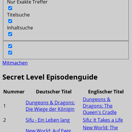
Nur Exakte Treffer
Titelsuche
Inhaltsuche
Mitmachen
Secret Level Episodenguide
Nummer
Deutscher Titel
Englischer Titel
Dungeons &
Dungeons & Dragons:
1
Dragons: The
Die Wiege der Königin
Queen's Cradle
2
Sifu - Ein Leben lang
Sifu: It Takes a Life
New World: The
New World: Auf Ewig