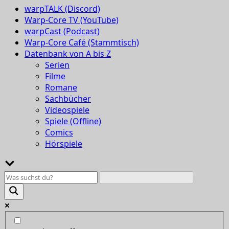
warpTALK (Discord)
Warp-Core TV (YouTube)
warpCast (Podcast)
Warp-Core Café (Stammtisch)
Datenbank von A bis Z
Serien
Filme
Romane
Sachbücher
Videospiele
Spiele (Offline)
Comics
Hörspiele