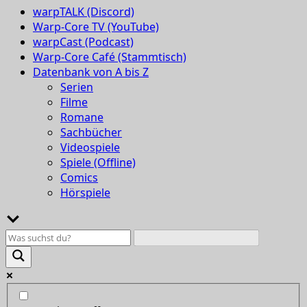
warpTALK (Discord)
Warp-Core TV (YouTube)
warpCast (Podcast)
Warp-Core Café (Stammtisch)
Datenbank von A bis Z
Serien
Filme
Romane
Sachbücher
Videospiele
Spiele (Offline)
Comics
Hörspiele