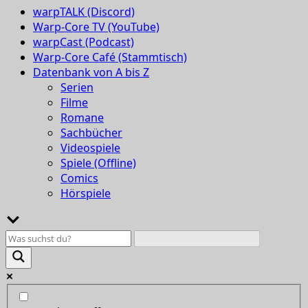
warpTALK (Discord)
Warp-Core TV (YouTube)
warpCast (Podcast)
Warp-Core Café (Stammtisch)
Datenbank von A bis Z
Serien
Filme
Romane
Sachbücher
Videospiele
Spiele (Offline)
Comics
Hörspiele