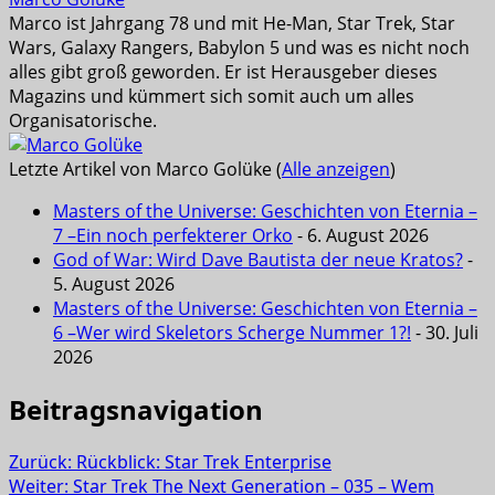
Marco ist Jahrgang 78 und mit He-Man, Star Trek, Star
Wars, Galaxy Rangers, Babylon 5 und was es nicht noch
alles gibt groß geworden. Er ist Herausgeber dieses
Magazins und kümmert sich somit auch um alles
Organisatorische.
Letzte Artikel von Marco Golüke
(
Alle anzeigen
)
Masters of the Universe: Geschichten von Eternia –
7 –Ein noch perfekterer Orko
- 6. August 2026
God of War: Wird Dave Bautista der neue Kratos?
-
5. August 2026
Masters of the Universe: Geschichten von Eternia –
6 –Wer wird Skeletors Scherge Nummer 1?!
- 30. Juli
2026
Beitragsnavigation
Zurück:
Rückblick: Star Trek Enterprise
Weiter:
Star Trek The Next Generation – 035 – Wem