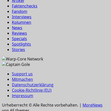
Artikel
Faktenchecks
Fandom
Interviews
Kolumnen
News
Reviews
Specials
Spotlights
Stories
Support us
Mitmachen
Datenschutzerklärung
Cookie-Richtlinie (EU)
Impressum
Urheberrecht © Alle Rechte vorbehalten.
|
MoreNews
von AF themes.