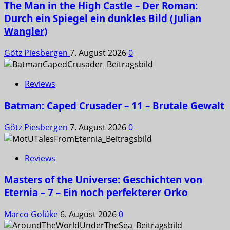
The Man in the High Castle – Der Roman:
Durch ein Spiegel ein dunkles Bild (Julian
Wangler)
Götz Piesbergen
7. August 2026
0
Reviews
Batman: Caped Crusader – 11 – Brutale Gewalt
Götz Piesbergen
7. August 2026
0
Reviews
Masters of the Universe: Geschichten von
Eternia – 7 – Ein noch perfekterer Orko
Marco Golüke
6. August 2026
0