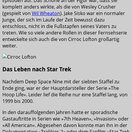
Episoden auf. Das Schöne an der Figur war, dass sie
komplett anders wirkte, als die von Wesley Crusher
(gespielt von
Wil Wheaton
). Jake Sisko war ein normaler
Junge, der sich im Laufe der Zeit bewusst dazu
entschloss, nicht in die Fußstapfen seines Vaters zu
treten. Wie so viele andere Rollen in dieser Fernsehserie
entwickelte sich auch die von Cirroc Lofton großartig
weiter.
Das Leben nach Star Trek
Nachdem Deep Space Nine mit der siebten Staffel zu
Ende ging, war er der Hauptdarsteller der Serie »The
Hoop Life«. Leider lief die Reihe nur eine Staffel lang, von
1999 bis 2000.
In den darauffolgenden Jahren hatte er sporadische
Gastauftritte in Serien wie »7th Heaven«, »Invasion« oder
»All American«. Abgesehen davon konnte man ihn in der
Dokumentation »Trekkies 2« oder dem Fanfilm »Star Trek