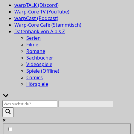
warpTALK (Discord)
Warp-Core TV (YouTube)
warpCast (Podcast)
Warp-Core Café (Stammtisch)
Datenbank von A bis Z
Serien
Filme
Romane
Sachbücher
Videospiele
Spiele (Offline)
Comics
Hörspiele