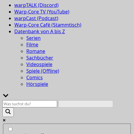
warpTALK (Discord)
Warp-Core TV (YouTube)
warpCast (Podcast)
Warp-Core Café (Stammtisch)
Datenbank von A bis Z
Serien
Filme
Romane
Sachbücher
Videospiele
Spiele (Offline)
Comics
Hörspiele