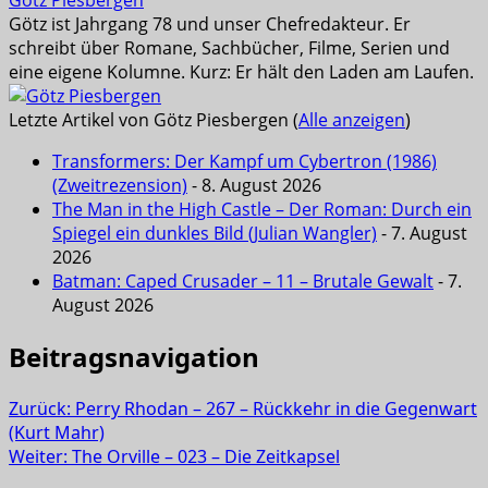
Götz Piesbergen
Götz ist Jahrgang 78 und unser Chefredakteur. Er
schreibt über Romane, Sachbücher, Filme, Serien und
eine eigene Kolumne. Kurz: Er hält den Laden am Laufen.
Letzte Artikel von Götz Piesbergen
(
Alle anzeigen
)
Transformers: Der Kampf um Cybertron (1986)
(Zweitrezension)
- 8. August 2026
The Man in the High Castle – Der Roman: Durch ein
Spiegel ein dunkles Bild (Julian Wangler)
- 7. August
2026
Batman: Caped Crusader – 11 – Brutale Gewalt
- 7.
August 2026
Beitragsnavigation
Zurück:
Perry Rhodan – 267 – Rückkehr in die Gegenwart
(Kurt Mahr)
Weiter:
The Orville – 023 – Die Zeitkapsel