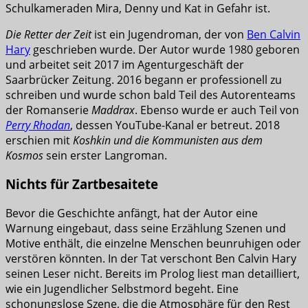
Schulkameraden Mira, Denny und Kat in Gefahr ist.
Die Retter der Zeit
ist ein Jugendroman, der von
Ben Calvin
Hary
geschrieben wurde. Der Autor wurde 1980 geboren
und arbeitet seit 2017 im Agenturgeschäft der
Saarbrücker Zeitung. 2016 begann er professionell zu
schreiben und wurde schon bald Teil des Autorenteams
der Romanserie
Maddrax
. Ebenso wurde er auch Teil von
Perry Rhodan
, dessen YouTube-Kanal er betreut. 2018
erschien mit
Koshkin und die Kommunisten aus dem
Kosmos
sein erster Langroman.
Nichts für Zartbesaitete
Bevor die Geschichte anfängt, hat der Autor eine
Warnung eingebaut, dass seine Erzählung Szenen und
Motive enthält, die einzelne Menschen beunruhigen oder
verstören könnten. In der Tat verschont Ben Calvin Hary
seinen Leser nicht. Bereits im Prolog liest man detailliert,
wie ein Jugendlicher Selbstmord begeht. Eine
schonungslose Szene, die die Atmosphäre für den Rest