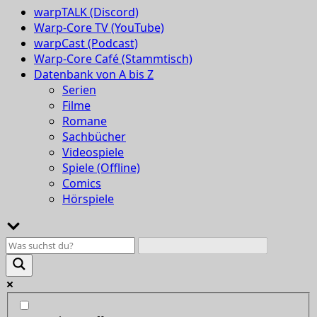
warpTALK (Discord)
Warp-Core TV (YouTube)
warpCast (Podcast)
Warp-Core Café (Stammtisch)
Datenbank von A bis Z
Serien
Filme
Romane
Sachbücher
Videospiele
Spiele (Offline)
Comics
Hörspiele