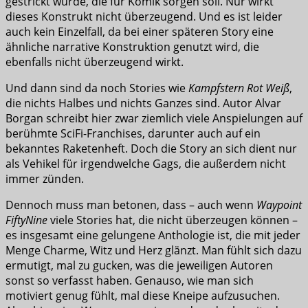
gestrickt wurde, die für Komik sorgen soll. Nur wirkt
dieses Konstrukt nicht überzeugend. Und es ist leider
auch kein Einzelfall, da bei einer späteren Story eine
ähnliche narrative Konstruktion genutzt wird, die
ebenfalls nicht überzeugend wirkt.
Und dann sind da noch Stories wie
Kampfstern Rot Weiß
,
die nichts Halbes und nichts Ganzes sind. Autor Alvar
Borgan schreibt hier zwar ziemlich viele Anspielungen auf
berühmte SciFi-Franchises, darunter auch auf ein
bekanntes Raketenheft. Doch die Story an sich dient nur
als Vehikel für irgendwelche Gags, die außerdem nicht
immer zünden.
Dennoch muss man betonen, dass – auch wenn
Waypoint
FiftyNine
viele Stories hat, die nicht überzeugen können –
es insgesamt eine gelungene Anthologie ist, die mit jeder
Menge Charme, Witz und Herz glänzt. Man fühlt sich dazu
ermutigt, mal zu gucken, was die jeweiligen Autoren
sonst so verfasst haben. Genauso, wie man sich
motiviert genug fühlt, mal diese Kneipe aufzusuchen.