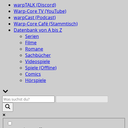
warpTALK (Discord)
Warp-Core TV (YouTube)
warpCast (Podcast)
Warp-Core Café (Stammtisch)
Datenbank von A bis Z
Serien
Filme
Romane
Sachbücher
Videospiele
Spiele (Offline)
Comics
Hörspiele