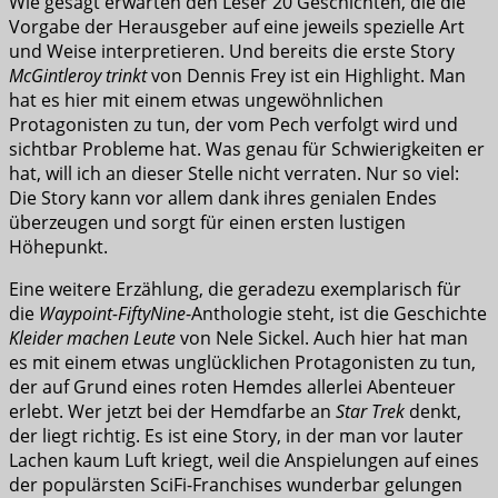
Wie gesagt erwarten den Leser 20 Geschichten, die die
Vorgabe der Herausgeber auf eine jeweils spezielle Art
und Weise interpretieren. Und bereits die erste Story
McGintleroy trinkt
von Dennis Frey ist ein Highlight. Man
hat es hier mit einem etwas ungewöhnlichen
Protagonisten zu tun, der vom Pech verfolgt wird und
sichtbar Probleme hat. Was genau für Schwierigkeiten er
hat, will ich an dieser Stelle nicht verraten. Nur so viel:
Die Story kann vor allem dank ihres genialen Endes
überzeugen und sorgt für einen ersten lustigen
Höhepunkt.
Eine weitere Erzählung, die geradezu exemplarisch für
die
Waypoint-FiftyNine
-Anthologie steht, ist die Geschichte
Kleider machen Leute
von Nele Sickel. Auch hier hat man
es mit einem etwas unglücklichen Protagonisten zu tun,
der auf Grund eines roten Hemdes allerlei Abenteuer
erlebt. Wer jetzt bei der Hemdfarbe an
Star Trek
denkt,
der liegt richtig. Es ist eine Story, in der man vor lauter
Lachen kaum Luft kriegt, weil die Anspielungen auf eines
der populärsten SciFi-Franchises wunderbar gelungen