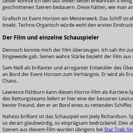
Leider konnte ich den laut vielen Seiten erwähnten X-Win
geschnittenen Szenen bedauern. Diese hätten, wie man an 
Grafisch ist Event Horizon ein Meisterwerk. Das Schiff str
Insekt. Techno-Organisch würde wohl den ersten Eindruck
Der Film und einzelne Schauspieler
Dennoch konnte mich der Film überzeugen. Ich sah ihn zum 
Eingeweide gab. Seinen wahre Stärke bezieht der Film aus
Sam Neill als brillanter und arroganter Entwickler des Übe
an Bord der Event Horizon zum Verhängnis. Er wird als Er
Chaos.
Lawrence Fishburn kann diesen Horror-Film als Karriere-S
des Rettungsteams liefert er hier eine der besseren Leist
bester Freund, den er an Bord eines zu rettenden Schiffe
Nahezu brilliant ist das Schauspiel von Joely Richardson. 
so derart glaubwürdig, so einprägsam bedrückend. Dies all
Szenen aus diesem Film wurden übrigens bei
Star Trek: V