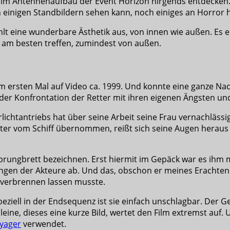
g im Antennenaufbau der Event Horizon nirgends entdecken.
einigen Standbildern sehen kann, noch einiges an Horror h
ahlt eine wunderbare Ästhetik aus, von innen wie außen. Es 
 am besten treffen, zumindest von außen.
ersten Mal auf Video ca. 1999. Und konnte eine ganze Nacht
 der Konfrontation der Retter mit ihren eigenen Ängsten u
rlichtantriebs hat über seine Arbeit seine Frau vernachläss
ster vom Schiff übernommen, reißt sich seine Augen heraus
prungbrett bezeichnen. Erst hiermit im Gepäck war es ihm 
ungen der Akteure ab. Und das, obschon er meines Erachtens 
s verbrennen lassen musste.
Speziell in der Endsequenz ist sie einfach unschlagbar. Der 
eine, dieses eine kurze Bild, wertet den Film extremst auf
oyager
verwendet.