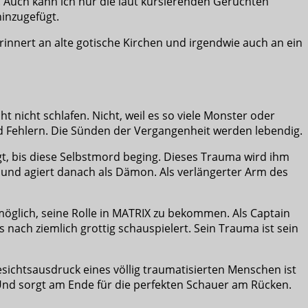
 Auch kann ich nur die laut kursierenden Gerüchten
inzugefügt.
erinnert an alte gotische Kirchen und irgendwie auch an ein
 nicht schlafen. Nicht, weil es so viele Monster oder
nd Fehlern. Die Sünden der Vergangenheit werden lebendig.
igt, bis diese Selbstmord beging. Dieses Trauma wird ihm
 und agiert danach als Dämon. Als verlängerter Arm des
möglich, seine Rolle in MATRIX zu bekommen. Als Captain
nach ziemlich grottig schauspielert. Sein Trauma ist sein
Gesichtsausdruck eines völlig traumatisierten Menschen ist
. Und sorgt am Ende für die perfekten Schauer am Rücken.