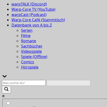
warpTALK (Discord)
Warp-Core TV (YouTube)
warpCast (Podcast)
Warp-Core Café (Stammtisch)
Datenbank von A bis Z
Serien
Filme
Romane
Sachbücher
Videospiele
Spiele (Offline)
Comics
Hörspiele