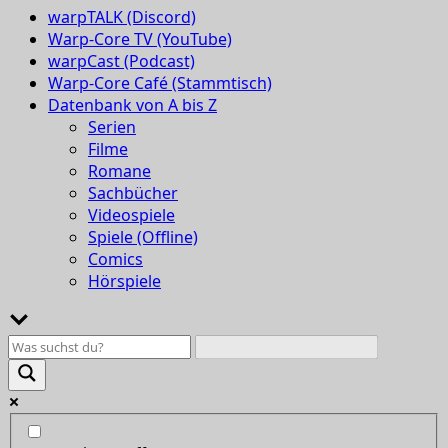
warpTALK (Discord)
Warp-Core TV (YouTube)
warpCast (Podcast)
Warp-Core Café (Stammtisch)
Datenbank von A bis Z
Serien
Filme
Romane
Sachbücher
Videospiele
Spiele (Offline)
Comics
Hörspiele