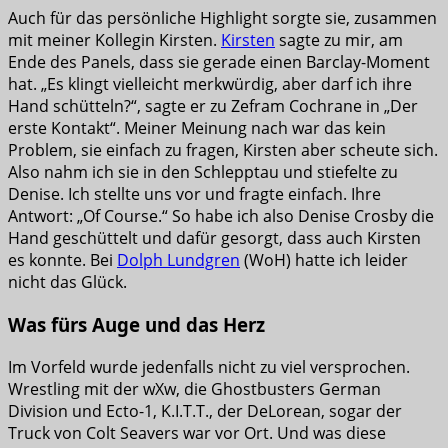
Auch für das persönliche Highlight sorgte sie, zusammen
mit meiner Kollegin Kirsten.
Kirsten
sagte zu mir, am
Ende des Panels, dass sie gerade einen Barclay-Moment
hat. „Es klingt vielleicht merkwürdig, aber darf ich ihre
Hand schütteln?“, sagte er zu Zefram Cochrane in „Der
erste Kontakt“. Meiner Meinung nach war das kein
Problem, sie einfach zu fragen, Kirsten aber scheute sich.
Also nahm ich sie in den Schlepptau und stiefelte zu
Denise. Ich stellte uns vor und fragte einfach. Ihre
Antwort: „Of Course.“ So habe ich also Denise Crosby die
Hand geschüttelt und dafür gesorgt, dass auch Kirsten
es konnte. Bei
Dolph Lundgren
(WoH) hatte ich leider
nicht das Glück.
Was fürs Auge und das Herz
Im Vorfeld wurde jedenfalls nicht zu viel versprochen.
Wrestling mit der wXw, die Ghostbusters German
Division und Ecto-1, K.I.T.T., der DeLorean, sogar der
Truck von Colt Seavers war vor Ort. Und was diese