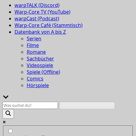
warpTALK (Discord)
Warp-Core TV (YouTube)
warpCast (Podcast)
Warp-Core Café (Stammtisch)
Datenbank von A bis Z
Serien
Filme
Romane
Sachbücher
Videospiele
Spiele (Offline)
Comics
Hörspiele