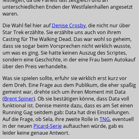
festlegen, da die Panels fast zeitgleich und an
unterschiedlichen Enden der Westfalenhallen angesetzt
waren.
Die Wahl fiel hier auf
Denise Crosby
, die nicht nur über
Star Trek erzählte. Sie erzählte uns auch von ihrem
Casting für The Walking Dead. Das war wohl so geheim,
dass sie sogar beim Vorsprechen nicht wirklich wusste,
um was es ging. Sie hatte keinen Auszug des Scriptes,
sondern eine Geschichte, in der eine Frau beim Autokauf
über den Preis verhandelte.
Was sie spielen sollte, erfuhr sie wirklich erst kurz vor
dem Dreh. Eine Frage aus dem Publikum, die eher spaßig
gemeint war, drehte sich um ihren Moment mit Data
(
Brent Spiner
). Ob sie bestätigen könne, dass Data voll
funktional ist. Denise meinte dazu, dass es am Set einen
Running Gag seitdem gab: Data hat drei Einstellungen.
Auf die Frage, ob Sela, ihre zweite Rolle in
TNG
, eventuell
in der neuen
Picard-Serie
auftauchen würde, gab es
leider keine genaue Antwort.