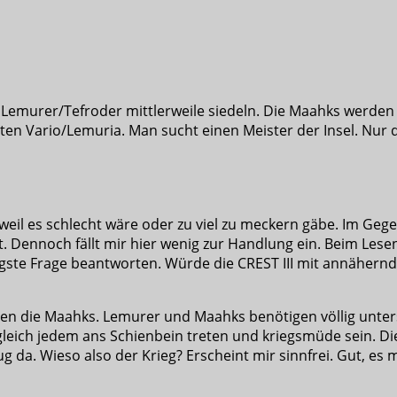
e Lemurer/Tefroder mittlerweile siedeln. Die Maahks werden
neten Vario/Lemuria. Man sucht einen Meister der Insel. N
 weil es schlecht wäre oder zu viel zu meckern gäbe. Im Gegen
. Dennoch fällt mir hier wenig zur Handlung ein. Beim Lesen
te Frage beantworten. Würde die CREST III mit annähernd Li
egen die Maahks. Lemurer und Maahks benötigen völlig unte
leich jedem ans Schienbein treten und kriegsmüde sein. Die
 da. Wieso also der Krieg? Erscheint mir sinnfrei. Gut, es 