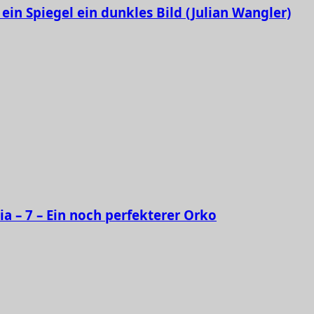
ein Spiegel ein dunkles Bild (Julian Wangler)
ia – 7 – Ein noch perfekterer Orko