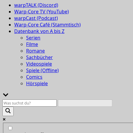
warpTALK (Discord)
Warp-Core TV (YouTube)
warpCast (Podcast)
Warp-Core Café (Stammtisch)
Datenbank von A bis Z
Serien
Filme
Romane
Sachbücher
Videospiele
Spiele (Offline)
Comics
Hörspiele