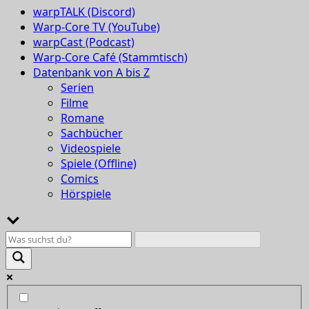
warpTALK (Discord)
Warp-Core TV (YouTube)
warpCast (Podcast)
Warp-Core Café (Stammtisch)
Datenbank von A bis Z
Serien
Filme
Romane
Sachbücher
Videospiele
Spiele (Offline)
Comics
Hörspiele