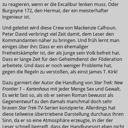
zu reagieren, wenn er die Excalibur lenken muss. Oder
Burgoyne 172, den Hermat, der ein meisterhafter
Ingenieur ist.
Und geleitet wird diese Crew von Mackenzie Calhoun.
Peter David verbringt viel Zeit damit, dem Leser den
Kommandanten näher zu bringen. Und früh lernt man
einiges über ihn: Dass er ein ehemaliger
Freiheitskämpfer ist, der als Junge sein Volk befreit hat.
Dass er lange Zeit für den Geheimdienst der Föderation
arbeitete. Und dass er noch weniger Probleme hat,
gegen die Regeln zu verstoßen, als einst James T. Kirk!
Dazu garniert der Autor die Handlung von
Star Trek: New
Frontier 1 – Kartenhaus
mit jeder Menge Sex und Gewalt.
Es wirkt fast so, als ob er seinen Roman bewusst als
Gegenentwurf zu den damals manchmal doch sehr
braven
Star Trek
-TV-Serien konzipierte. Allerdings hat
diese teilweise übertriebene Darstellung durchaus ihren
Sinn, da er so eine Atmosphäre erzeugte, in der der
Leser schnell begreift, dass der Handlungsort eben nicht