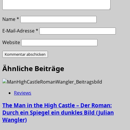
Name
*
E-Mail-Adresse
*
Website
Ähnliche Beiträge
Reviews
The Man in the High Castle – Der Roman:
Durch ein Spiegel ein dunkles Bild (Julian
Wangler)