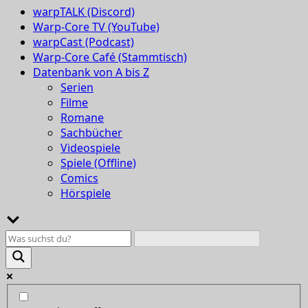
warpTALK (Discord)
Warp-Core TV (YouTube)
warpCast (Podcast)
Warp-Core Café (Stammtisch)
Datenbank von A bis Z
Serien
Filme
Romane
Sachbücher
Videospiele
Spiele (Offline)
Comics
Hörspiele