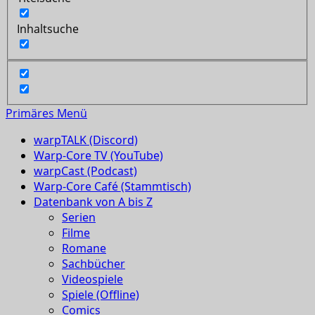
Inhaltsuche
Primäres Menü
warpTALK (Discord)
Warp-Core TV (YouTube)
warpCast (Podcast)
Warp-Core Café (Stammtisch)
Datenbank von A bis Z
Serien
Filme
Romane
Sachbücher
Videospiele
Spiele (Offline)
Comics