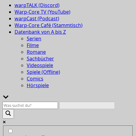
warpTALK (Discord)
Warp-Core TV (YouTube)
warpCast (Podcast)
Warp-Core Café (Stammtisch)
Datenbank von A bis Z
Serien
Filme
Romane
Sachbücher
Videospiele
Spiele (Offline)
Comics
Hörspiele