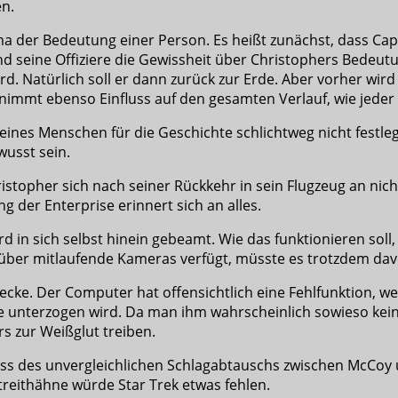
n.
ma der Bedeutung einer Person. Es heißt zunächst, dass C
 seine Offiziere die Gewissheit über Christophers Bedeutung
rd. Natürlich soll er dann zurück zur Erde. Aber vorher wird
nimmt ebenso Einfluss auf den gesamten Verlauf, wie jeder
 eines Menschen für die Geschichte schlichtweg nicht festle
wusst sein.
topher sich nach seiner Rückkehr in sein Flugzeug an nicht
g der Enterprise erinnert sich an alles.
 in sich selbst hinein gebeamt. Wie das funktionieren soll, 
g über mitlaufende Kameras verfügt, müsste es trotzdem d
ecke. Der Computer hat offensichtlich eine Fehlfunktion, we
de unterzogen wird. Da man ihm wahrscheinlich sowieso kei
rs zur Weißglut treiben.
 des unvergleichlichen Schlagabtauschs zwischen McCoy un
Streithähne würde Star Trek etwas fehlen.