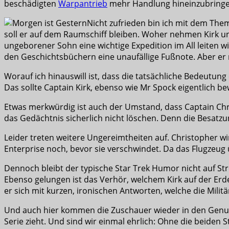
beschädigten
Warpantrieb
mehr Handlung hineinzubringe
Nicht zufrieden bin ich mit dem The
soll er auf dem Raumschiff bleiben. Woher nehmen Kirk und
ungeborener Sohn eine wichtige Expedition im All leiten wi
den Geschichtsbüchern eine unaufällige Fußnote. Aber er 
Worauf ich hinauswill ist, dass die tatsächliche Bedeutung
Das sollte Captain Kirk, ebenso wie Mr Spock eigentlich be
Etwas merkwürdig ist auch der Umstand, dass Captain Chris
das Gedächtnis sicherlich nicht löschen. Denn die Besatzun
Leider treten weitere Ungereimtheiten auf. Christopher wird
Enterprise noch, bevor sie verschwindet. Da das Flugzeu
Dennoch bleibt der typische Star Trek Humor nicht auf Str
Ebenso gelungen ist das Verhör, welchem Kirk auf der Er
er sich mit kurzen, ironischen Antworten, welche die Militä
Und auch hier kommen die Zuschauer wieder in den Genuss
Serie zieht. Und sind wir einmal ehrlich: Ohne die beiden 