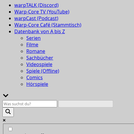
warpTALK (Discord)
Warp-Core TV (YouTube)
warpCast (Podcast)
Warp-Core Café (Stammtisch)
Datenbank von A bis Z
Serien
Filme
Romane
Sachbücher
Videospiele
Spiele (Offline)
Comics
Hörspiele