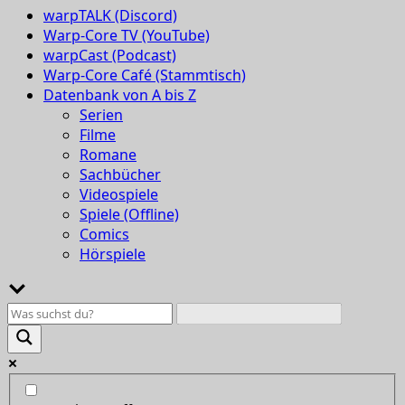
warpTALK (Discord)
Warp-Core TV (YouTube)
warpCast (Podcast)
Warp-Core Café (Stammtisch)
Datenbank von A bis Z
Serien
Filme
Romane
Sachbücher
Videospiele
Spiele (Offline)
Comics
Hörspiele