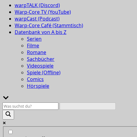
warpTALK (Discord)
Warp-Core TV (YouTube)
warpCast (Podcast)
Warp-Core Café (Stammtisch)
Datenbank von A bis Z
Serien
Filme
Romane
Sachbücher
Videospiele
Spiele (Offline)
Comics
Hörspiele