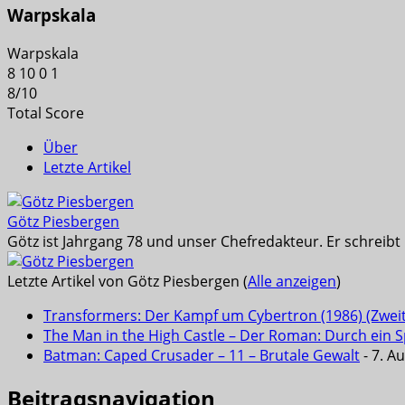
Warpskala
Warpskala
8
10
0
1
8
/
10
Total Score
Über
Letzte Artikel
Götz Piesbergen
Götz ist Jahrgang 78 und unser Chefredakteur. Er schreib
Letzte Artikel von Götz Piesbergen
(
Alle anzeigen
)
Transformers: Der Kampf um Cybertron (1986) (Zwei
The Man in the High Castle – Der Roman: Durch ein Sp
Batman: Caped Crusader – 11 – Brutale Gewalt
- 7. A
Beitragsnavigation