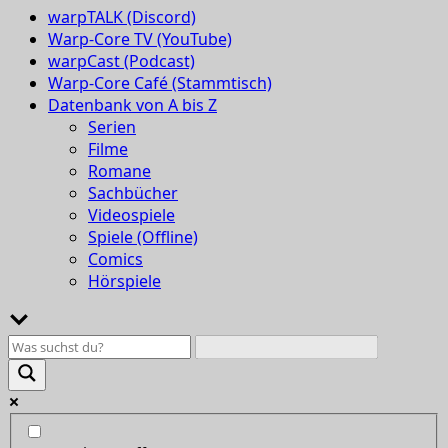
warpTALK (Discord)
Warp-Core TV (YouTube)
warpCast (Podcast)
Warp-Core Café (Stammtisch)
Datenbank von A bis Z
Serien
Filme
Romane
Sachbücher
Videospiele
Spiele (Offline)
Comics
Hörspiele