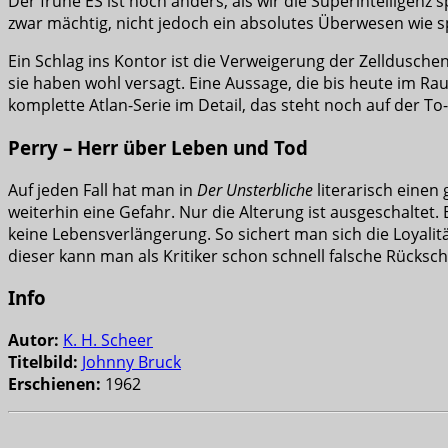
Der frühe ES ist noch anders, als wir die Superintelligenz 
zwar mächtig, nicht jedoch ein absolutes Überwesen wie s
Ein Schlag ins Kontor ist die Verweigerung der Zelldusche
sie haben wohl versagt. Eine Aussage, die bis heute im Rau
komplette Atlan-Serie im Detail, das steht noch auf der To-
Perry – Herr über Leben und Tod
Auf jeden Fall hat man in
Der Unsterbliche
literarisch einen 
weiterhin eine Gefahr. Nur die Alterung ist ausgeschaltet
keine Lebensverlängerung. So sichert man sich die Loyalitä
dieser kann man als Kritiker schon schnell falsche Rücksch
Info
Autor:
K. H. Scheer
Titelbild:
Johnny Bruck
Erschienen:
1962