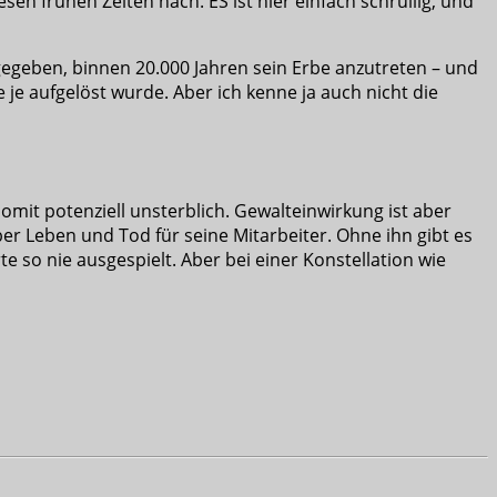
sen frühen Zeiten nach. ES ist hier einfach schrullig, und
 gegeben, binnen 20.000 Jahren sein Erbe anzutreten – und
 je aufgelöst wurde. Aber ich kenne ja auch nicht die
somit potenziell unsterblich. Gewalteinwirkung ist aber
ber Leben und Tod für seine Mitarbeiter. Ohne ihn gibt es
e so nie ausgespielt. Aber bei einer Konstellation wie