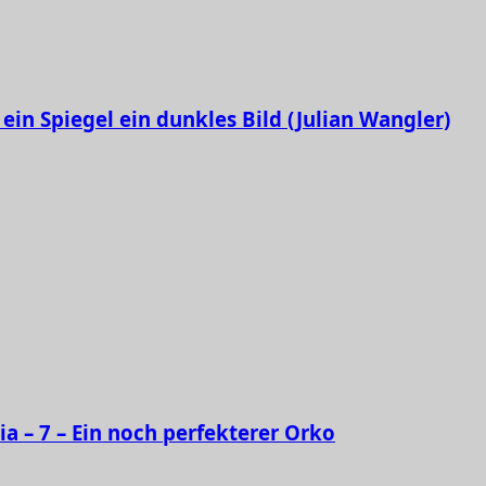
ein Spiegel ein dunkles Bild (Julian Wangler)
ia – 7 – Ein noch perfekterer Orko