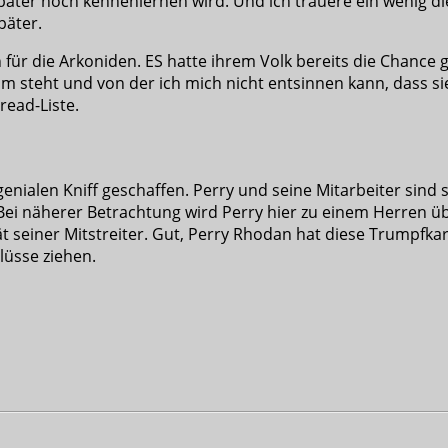
später noch kennenlernen wird. Und ich trauere ein wenig die
päter.
n für die Arkoniden. ES hatte ihrem Volk bereits die Chance
m steht und von der ich mich nicht entsinnen kann, dass sie
read-Liste.
genialen Kniff geschaffen. Perry und seine Mitarbeiter sind 
. Bei näherer Betrachtung wird Perry hier zu einem Herren ü
t seiner Mitstreiter. Gut, Perry Rhodan hat diese Trumpfkart
lüsse ziehen.