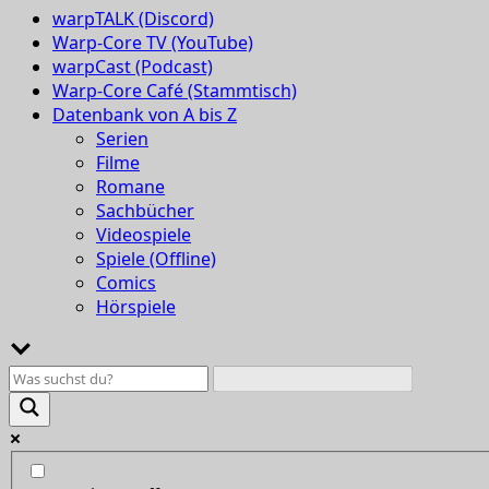
warpTALK (Discord)
Warp-Core TV (YouTube)
warpCast (Podcast)
Warp-Core Café (Stammtisch)
Datenbank von A bis Z
Serien
Filme
Romane
Sachbücher
Videospiele
Spiele (Offline)
Comics
Hörspiele