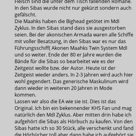
Fleisch sind die unter dem Tisch fallenden Romane.
In den Sibas wurde nicht nur gekürzt sondern auch
gefälscht.
Die Maahks haben die Bighead getötet im MdI
Zyklus. In den Sibas stand dass sie ausgestorben
seien. Bei der akonischen Armada waren alle Schiffe
mit voller Besatzung, in den Sibas war es nur das
Führungsschiff( Akonen Maahks Twin System MdI
und so weiter. Ende der 80 er Jahre wurden die
Bände für die Sibas so bearbeitet wie es der
Zeitgeist wollte bzw. der Autor. Heute ist der
Zeitgeist wieder anders. In 2-3 Jahren wird auch hier
wohl gegendert. Das generische Maskulinum wird
dann wieder in weiteren 20 Jahren in Mode
kommen.
Lassen wir also die EA wie sie ist. Dies ist das
Original. Ich bin ein bekennender KHS Fan und mag
natürlich den MdI Zyklus. Aber mitten drin habe ich
aufgehört die Sibas als Hörbuch zu kaufen. Von den
Sibas hatte ich so 30 Stück, alle verschenkt und fand
die Hörbücher toll aber dann habe ich aufgehört sie