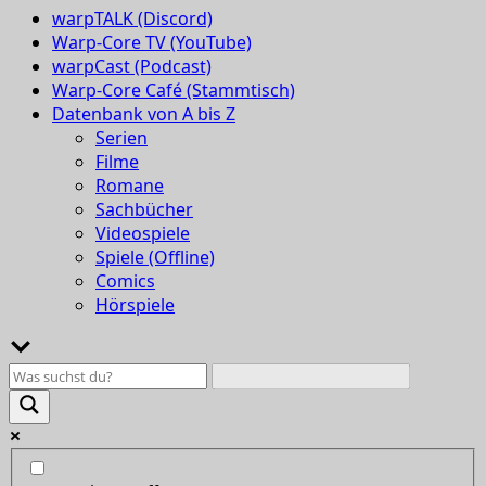
warpTALK (Discord)
Warp-Core TV (YouTube)
warpCast (Podcast)
Warp-Core Café (Stammtisch)
Datenbank von A bis Z
Serien
Filme
Romane
Sachbücher
Videospiele
Spiele (Offline)
Comics
Hörspiele