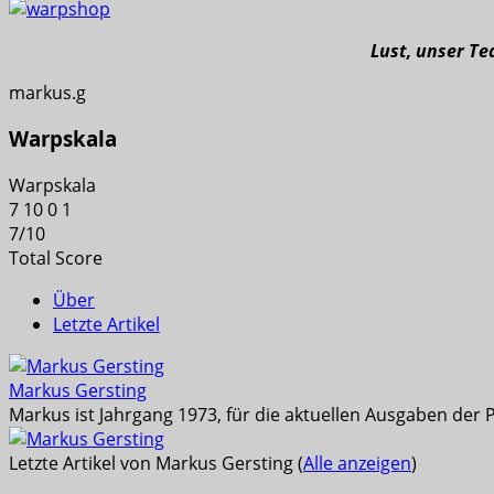
Lust, unser T
markus.g
Warpskala
Warpskala
7
10
0
1
7
/
10
Total Score
Über
Letzte Artikel
Markus Gersting
Markus ist Jahrgang 1973, für die aktuellen Ausgaben der 
Letzte Artikel von Markus Gersting
(
Alle anzeigen
)