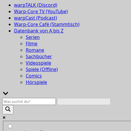
warpTALK (Discord)
Warp-Core TV (YouTube)
warpCast (Podcast)
Warp-Core Café (Stammtisch)
Datenbank von A bis Z
Serien
Filme
Romane
Sachbücher
Videospiele
Spiele (Offline)
Comics
Hörspiele