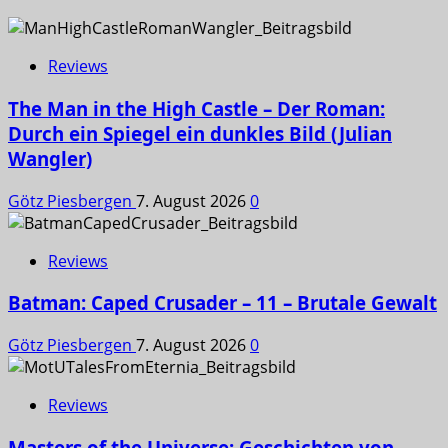
Reviews
The Man in the High Castle – Der Roman:
Durch ein Spiegel ein dunkles Bild (Julian
Wangler)
Götz Piesbergen
7. August 2026
0
Reviews
Batman: Caped Crusader – 11 – Brutale Gewalt
Götz Piesbergen
7. August 2026
0
Reviews
Masters of the Universe: Geschichten von