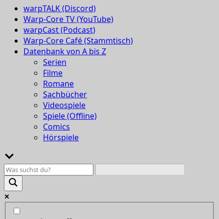
warpTALK (Discord)
Warp-Core TV (YouTube)
warpCast (Podcast)
Warp-Core Café (Stammtisch)
Datenbank von A bis Z
Serien
Filme
Romane
Sachbücher
Videospiele
Spiele (Offline)
Comics
Hörspiele