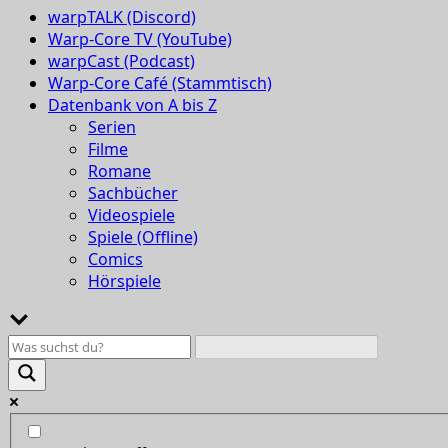
warpTALK (Discord)
Warp-Core TV (YouTube)
warpCast (Podcast)
Warp-Core Café (Stammtisch)
Datenbank von A bis Z
Serien
Filme
Romane
Sachbücher
Videospiele
Spiele (Offline)
Comics
Hörspiele