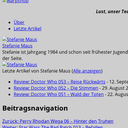
Lust, unser T
Über
Letzte Artikel
Stefanie Maus
Stefanie ist Jahrgang 1984 und schon seit frühester Juge
der Seite.
Letzte Artikel von Stefanie Maus
(
Alle anzeigen
)
Review: Doctor Who 053 – Reise Rückwärts
- 12. Sep
Review: Doctor Who 052 – Die Stimmen
- 29. August 
Review: Doctor Who 051 – Wald der Toten
- 22. Augu
Beitragsnavigation
Zurück:
Perry Rhodan Wega 06 – Hinter den Truhen
Weiter:
Star Wars The Bad Batch 013 – Befallen