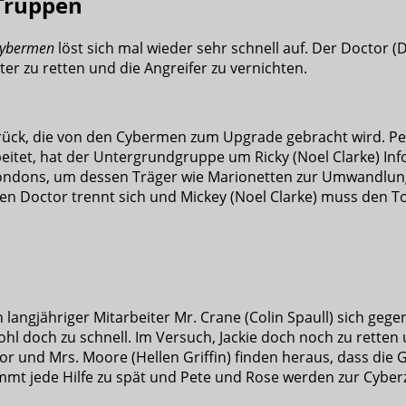
 Truppen
Cybermen
löst sich mal wieder sehr schnell auf. Der Doctor 
ter zu retten und die Angreifer zu vernichten.
zurück, die von den Cybermen zum Upgrade gebracht wird. Pet
beitet, hat der Untergrundgruppe um Ricky (Noel Clarke) 
ds Londons, um dessen Träger wie Marionetten zur Umwandl
Doctor trennt sich und Mickey (Noel Clarke) muss den To
 langjähriger Mitarbeiter Mr. Crane (Colin Spaull) sich gegen
hl doch zu schnell.
Im Versuch, Jackie doch noch zu retten
octor und Mrs. Moore (Hellen Griffin) finden heraus, dass 
t jede Hilfe zu spät und Pete und Rose werden zur Cyberz