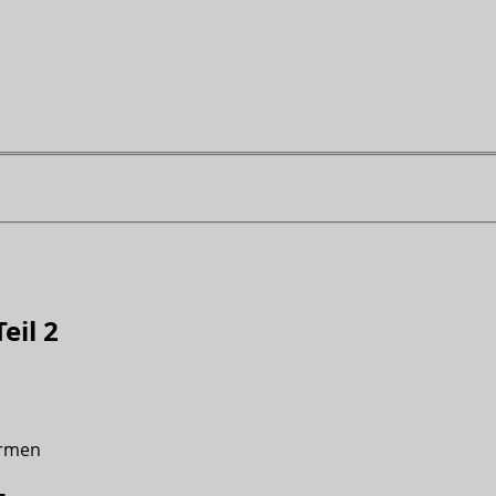
eil 2
ermen