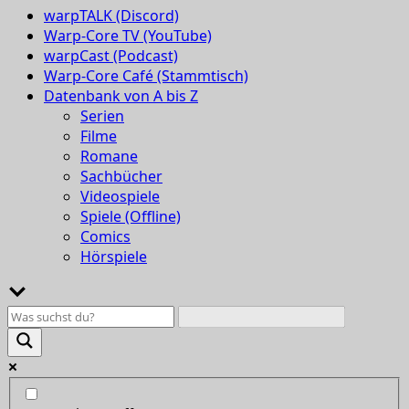
warpTALK (Discord)
Warp-Core TV (YouTube)
warpCast (Podcast)
Warp-Core Café (Stammtisch)
Datenbank von A bis Z
Serien
Filme
Romane
Sachbücher
Videospiele
Spiele (Offline)
Comics
Hörspiele