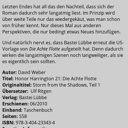
Letzten Endes hat all das den Nachteil, dass sich der
Roman dadurch sehr langatmig liest. Im Prinzip wird
über weite Teile nur das wiedergekäut, was man schon
von früher kennt. Nur dieses Mal aus anderen
Perspektiven, die nur bedingt etwas Neues hinzufügen.
Und natürlich nervt es, dass Bastei Lübbe erneut die US-
Vorlage von
Die Achte Flotte
aufgeteilt hat. Denn dadurch
wirken die langatmigen Szenen noch langweiliger, als sie
es eigentlich sein sollten.
Autor:
David Weber
Titel:
Honor Harrington 21: Die Achte Flotte
Originaltitel:
Storm from the Shadows, Teil 1
Übersetzer:
Ulf Ritgen
Verlag:
Bastei Lübbe
Erschienen:
06/2010
Einband:
Taschenbuch
Seiten:
558
ISBN:
978-3-404-23343-4