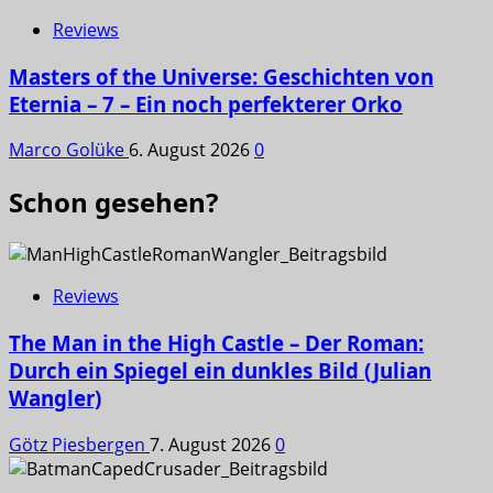
Reviews
Masters of the Universe: Geschichten von
Eternia – 7 – Ein noch perfekterer Orko
Marco Golüke
6. August 2026
0
Schon gesehen?
Reviews
The Man in the High Castle – Der Roman:
Durch ein Spiegel ein dunkles Bild (Julian
Wangler)
Götz Piesbergen
7. August 2026
0