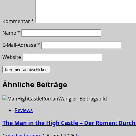
Kommentar
*
Name
*
E-Mail-Adresse
*
Website
Ähnliche Beiträge
Reviews
The Man in the High Castle – Der Roman: Durch 
Götz Piesbergen
7. August 2026
0