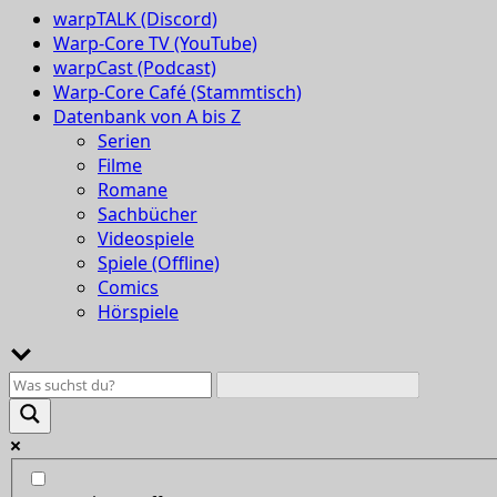
warpTALK (Discord)
Warp-Core TV (YouTube)
warpCast (Podcast)
Warp-Core Café (Stammtisch)
Datenbank von A bis Z
Serien
Filme
Romane
Sachbücher
Videospiele
Spiele (Offline)
Comics
Hörspiele