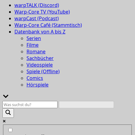
warpTALK (Discord)
Warp-Core TV (YouTube)
warpCast (Podcast)
Warp-Core Café (Stammtisch)
Datenbank von A bis Z
Serien
Filme
Romane
Sachbücher
Videospiele
Spiele (Offline)
Comics
Hörspiele