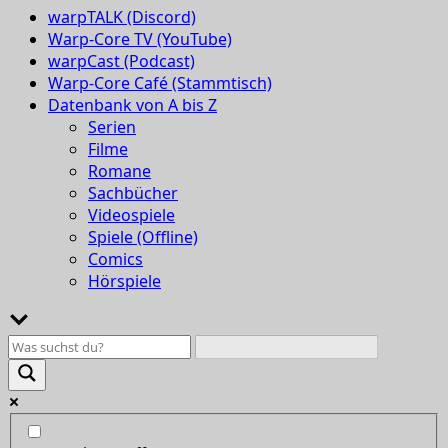
warpTALK (Discord)
Warp-Core TV (YouTube)
warpCast (Podcast)
Warp-Core Café (Stammtisch)
Datenbank von A bis Z
Serien
Filme
Romane
Sachbücher
Videospiele
Spiele (Offline)
Comics
Hörspiele