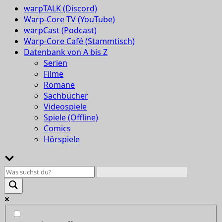
warpTALK (Discord)
Warp-Core TV (YouTube)
warpCast (Podcast)
Warp-Core Café (Stammtisch)
Datenbank von A bis Z
Serien
Filme
Romane
Sachbücher
Videospiele
Spiele (Offline)
Comics
Hörspiele