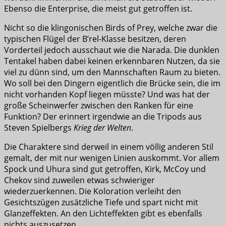
Ebenso die Enterprise, die meist gut getroffen ist.
Nicht so die klingonischen Birds of Prey, welche zwar die
typischen Flügel der B’rel-Klasse besitzen, deren
Vorderteil jedoch ausschaut wie die Narada. Die dunklen
Tentakel haben dabei keinen erkennbaren Nutzen, da sie
viel zu dünn sind, um den Mannschaften Raum zu bieten.
Wo soll bei den Dingern eigentlich die Brücke sein, die im
nicht vorhanden Kopf liegen müsste? Und was hat der
große Scheinwerfer zwischen den Ranken für eine
Funktion? Der erinnert irgendwie an die Tripods aus
Steven Spielbergs
Krieg der Welten
.
Die Charaktere sind derweil in einem völlig anderen Stil
gemalt, der mit nur wenigen Linien auskommt. Vor allem
Spock und Uhura sind gut getroffen, Kirk, McCoy und
Chekov sind zuweilen etwas schwieriger
wiederzuerkennen. Die Koloration verleiht den
Gesichtszügen zusätzliche Tiefe und spart nicht mit
Glanzeffekten. An den Lichteffekten gibt es ebenfalls
nichts auszusetzen.