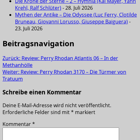
Die Krone der Sterne – 2 – Hymnia (Kai Mayer, Yann
Krehl, Ralf Schlüter)
- 28. Juli 2026
Mythen der Antike – Die Odyssee (Luc Ferry, Clotilde
Bruneau, Giovanni Lorusso, Giuseppe Baiguera)
-
23. Juli 2026
Beitragsnavigation
Zurück:
Review: Perry Rhodan Atlantis 06 – In der
Methanhölle
Weiter:
Review: Perry Rhodan 3170 – Die Türmer von
Tratuum
Schreibe einen Kommentar
Deine E-Mail-Adresse wird nicht veröffentlicht.
Erforderliche Felder sind mit
*
markiert
Kommentar
*