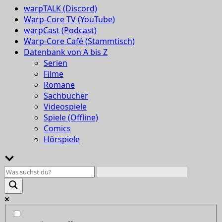
warpTALK (Discord)
Warp-Core TV (YouTube)
warpCast (Podcast)
Warp-Core Café (Stammtisch)
Datenbank von A bis Z
Serien
Filme
Romane
Sachbücher
Videospiele
Spiele (Offline)
Comics
Hörspiele