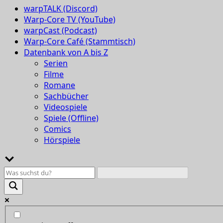
warpTALK (Discord)
Warp-Core TV (YouTube)
warpCast (Podcast)
Warp-Core Café (Stammtisch)
Datenbank von A bis Z
Serien
Filme
Romane
Sachbücher
Videospiele
Spiele (Offline)
Comics
Hörspiele