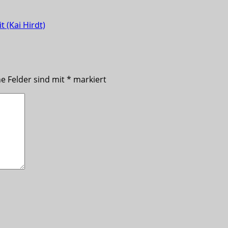
 (Kai Hirdt)
he Felder sind mit
*
markiert