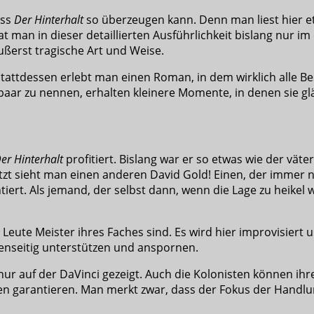
ass
Der Hinterhalt
so überzeugen kann. Denn man liest hier et
at man in dieser detaillierten Ausführlichkeit bislang nur 
ußerst tragische Art und Weise.
all. Stattdessen erlebt man einen Roman, in dem wirklich all
paar zu nennen, erhalten kleinere Momente, in denen sie g
er Hinterhalt
profitiert. Bislang war er so etwas wie der väte
tzt sieht man einen anderen David Gold! Einen, der immer no
tiert. Als jemand, der selbst dann, wenn die Lage zu heikel 
se Leute Meister ihres Faches sind. Es wird hier improvisie
genseitig unterstützen und anspornen.
nur auf der DaVinci gezeigt. Auch die Kolonisten können ihres
ben garantieren. Man merkt zwar, dass der Fokus der Handlun