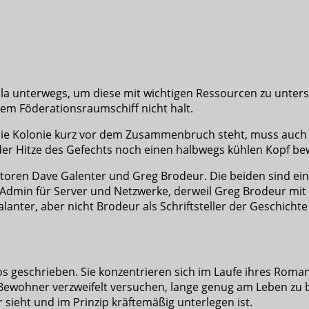
gola unterwegs, um diese mit wichtigen Ressourcen zu unters
em Föderationsraumschiff nicht halt.
d die Kolonie kurz vor dem Zusammenbruch steht, muss au
n der Hitze des Gefechts noch einen halbwegs kühlen Kopf b
toren Dave Galenter und Greg Brodeur. Die beiden sind ei
dmin für Server und Netzwerke, derweil Greg Brodeur mit der 
alanter, aber nicht Brodeur als Schriftsteller der Geschich
los geschrieben. Sie konzentrieren sich im Laufe ihres Roma
 Bewohner verzweifelt versuchen, lange genug am Leben zu 
 sieht und im Prinzip kräftemäßig unterlegen ist.