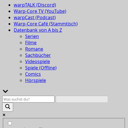
warpTALK (Discord)
Warp-Core TV (YouTube)
warpCast (Podcast)
Warp-Core Café (Stammtisch)
Datenbank von A bis Z
Serien
Filme
Romane
Sachbücher
Videospiele
Spiele (Offline)
Comics
Hörspiele