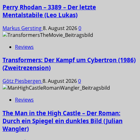
Perry Rhodan – 3389 – Der letzte
Mentalstabile (Leo Lukas)
Markus Gersting
8. August 2026
0
Reviews
Transformers: Der Kampf um Cybertron (1986)
(Zweitrezension)
Götz Piesbergen
8. August 2026
0
Reviews
The Man in the High Castle – Der Roman:
Durch ein Spiegel ein dunkles Bild (Julian
Wangler)