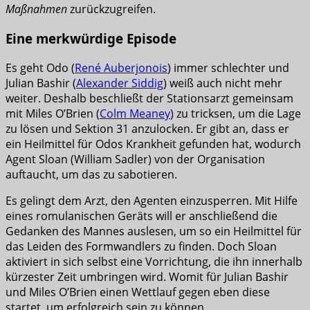
Maßnahmen
zurückzugreifen.
Eine merkwürdige Episode
Es geht Odo (
René Auberjonois
) immer schlechter und
Julian Bashir (
Alexander Siddig
) weiß auch nicht mehr
weiter. Deshalb beschließt der Stationsarzt gemeinsam
mit Miles O’Brien (
Colm Meaney
) zu tricksen, um die Lage
zu lösen und Sektion 31 anzulocken. Er gibt an, dass er
ein Heilmittel für Odos Krankheit gefunden hat, wodurch
Agent Sloan (William Sadler) von der Organisation
auftaucht, um das zu sabotieren.
Es gelingt dem Arzt, den Agenten einzusperren. Mit Hilfe
eines romulanischen Geräts will er anschließend die
Gedanken des Mannes auslesen, um so ein Heilmittel für
das Leiden des Formwandlers zu finden. Doch Sloan
aktiviert in sich selbst eine Vorrichtung, die ihn innerhalb
kürzester Zeit umbringen wird. Womit für Julian Bashir
und Miles O’Brien einen Wettlauf gegen eben diese
startet, um erfolgreich sein zu können.