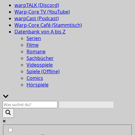
warpTALK (Discord)
Warp-Core TV (YouTube)
warpCast (Podcast)
Warp-Core Café (Stammtisch)
Datenbank von A bis Z
Serien
Filme
Romane
Sachbücher
Videospiele
Spiele (Offline)
Comics
Hörspiele