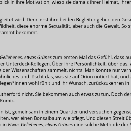
blick in ihre Motivation, wieso sie damals ihrer Heimat, ihr
egleitet wird. Denn erst ihre beiden Begleiter geben den Ge
dheit, diese enorme Sexualität, aber auch die Gewalt. So st
 gerammt bekommt.
Geliehenes, etwas Grünes
zum ersten Mal das Gefühl, dass auc
er Unterdeck-Kollegen. Über ihre Persönlichkeit, über das,
ie der Wissenschaften sammelt, nichts. Man konnte nur verm
liches und löscht das, was sie auf Orion notiert hat, und z
legen*innen wohl fühlt und ihr Wunsch, zurückzukehren in 
utherford nicht. Sie bekommen auch etwas zu tun. Doch de
 Komik.
en ist, gemeinsam in einem Quartier und versuchen gegense
reiten, wer einen Bonsaibaum wie pflegt. Und diesen Streit
n in
Etwas Geliehenes, etwas Grünes
eine solche Methode der S