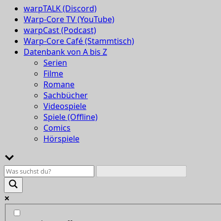
warpTALK (Discord)
Warp-Core TV (YouTube)
warpCast (Podcast)
Warp-Core Café (Stammtisch)
Datenbank von A bis Z
Serien
Filme
Romane
Sachbücher
Videospiele
Spiele (Offline)
Comics
Hörspiele