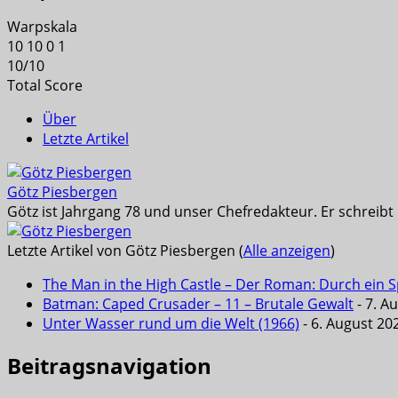
Warpskala
10
10
0
1
10
/
10
Total Score
Über
Letzte Artikel
Götz Piesbergen
Götz ist Jahrgang 78 und unser Chefredakteur. Er schreib
Letzte Artikel von Götz Piesbergen
(
Alle anzeigen
)
The Man in the High Castle – Der Roman: Durch ein Sp
Batman: Caped Crusader – 11 – Brutale Gewalt
- 7. A
Unter Wasser rund um die Welt (1966)
- 6. August 20
Beitragsnavigation