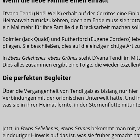
Wenn die liebe Familie einen einlädt
D’vana Tendi (Noël Wells) erhält auf der Cerritos eine Einl
Heimatwelt zurückzukehren, doch am Ende muss sie trotzde
ein Mal mehr für ihre Familie die Drecksarbeit machen sol
Boimler (Jack Quaid) und Rutherford (Eugene Cordero) lebe
pflegen. Sie beschließen, dies auf die einzige richtige A
In
Etwas Geliehenes, etwas Grünes
steht D’vana Tendi im Mitt
Dies alles zusammen ergibt eine Folge, die wieder exzellent 
Die perfekten Begleiter
Über die Vergangenheit von Tendi gab es bislang nur hier 
Verbindungen mit der orionischen Unterwelt hatte. Und i
was sie in ihrer Heimat lernte, in der Sternenflotte mitunt
Jetzt, in
Etwas Geliehenes, etwas Grünes
bekommt man mit, wie
eindeutiger Hinweis auf das ist, was sie früher gemacht hat,