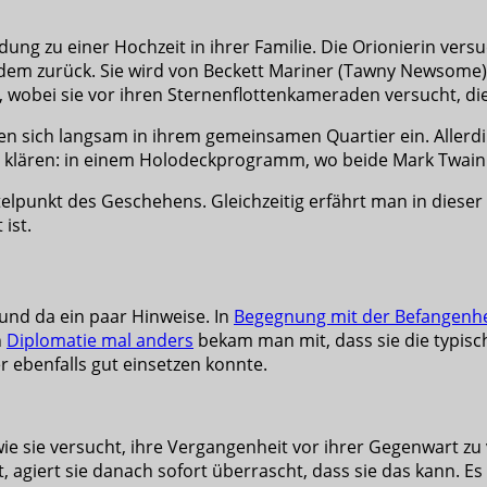
adung zu einer Hochzeit in ihrer Familie. Die Orionierin vers
m zurück. Sie wird von Beckett Mariner (Tawny Newsome) und
l, wobei sie vor ihren Sternenflottenkameraden versucht, d
n sich langsam in ihrem gemeinsamen Quartier ein. Allerding
rt zu klären: in einem Holodeckprogramm, wo beide Mark Twai
elpunkt des Geschehens. Gleichzeitig erfährt man in dieser
ist.
und da ein paar Hinweise. In
Begegnung mit der Befangenhe
n
Diplomatie mal anders
bekam man mit, dass sie die typisch
er ebenfalls gut einsetzen konnte.
 sie versucht, ihre Vergangenheit vor ihrer Gegenwart zu 
 agiert sie danach sofort überrascht, dass sie das kann. Es i