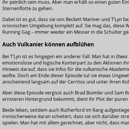
ihr peinlich sein muss. Aber man erhält so einen guten Ein
Sternenflotte zu gehen.
Dabei ist es gut, dass sie von Beckett Mariner und T’Lyn b
orionischen Umgebung komplett auf. Sie mag das, diese Wil
Running Gag – immer wieder ein Messer in die Schulter
Auch Vulkanier können aufblühen
Bei T’Lyn ist es hingegen ein anderer Fall. Man hat in
Etwas 
emotionslose und logische Konterpart zu den Aktionen ihr
Hinweis darauf, dass sie Infos für die vulkanische Akadem
wollte. Doch am Ende dieser Episode tut sie etwas Ungewöhn
anscheinend langsam auf der Cerritos und unter ihren Kol
Aber diese Episode vergisst auch Brad Boimler und Sam R
ernsteren Hintergrund bekommt, dient ihr Plot der puren
Beide leben, seitdem auch Rutherford im Rang aufgestieg
ironischerweise daran scheitert, dass sie sich darüber st
spielen. Man hat mit allem gerechnet, aber nicht, dass ma