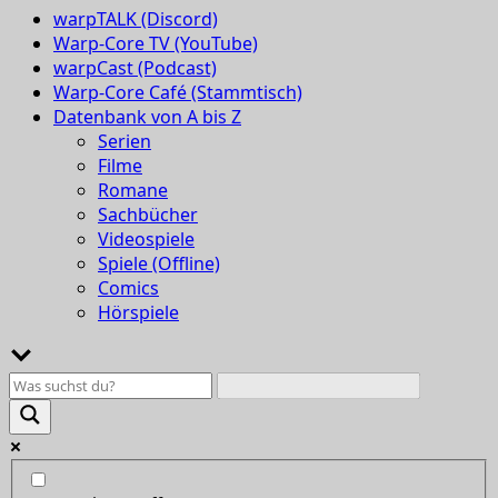
warpTALK (Discord)
Warp-Core TV (YouTube)
warpCast (Podcast)
Warp-Core Café (Stammtisch)
Datenbank von A bis Z
Serien
Filme
Romane
Sachbücher
Videospiele
Spiele (Offline)
Comics
Hörspiele