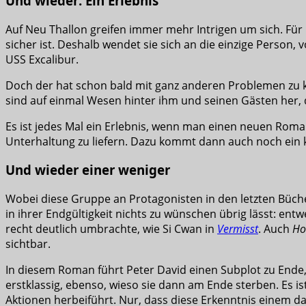
Und wieder: Ein Erlebnis
Auf Neu Thallon greifen immer mehr Intrigen um sich. Für
sicher ist. Deshalb wendet sie sich an die einzige Person,
USS Excalibur.
Doch der hat schon bald mit ganz anderen Problemen zu k
sind auf einmal Wesen hinter ihm und seinen Gästen her,
Es ist jedes Mal ein Erlebnis, wenn man einen neuen Rom
Unterhaltung zu liefern. Dazu kommt dann auch noch ein k
Und wieder einer weniger
Wobei diese Gruppe an Protagonisten in den letzten Büche
in ihrer Endgültigkeit nichts zu wünschen übrig lässt: ent
recht deutlich umbrachte, wie Si Cwan in
Vermisst
. Auch
Ho
sichtbar.
In diesem Roman führt Peter David einen Subplot zu Ende,
erstklassig, ebenso, wieso sie dann am Ende sterben. Es 
Aktionen herbeiführt. Nur, dass diese Erkenntnis einem d