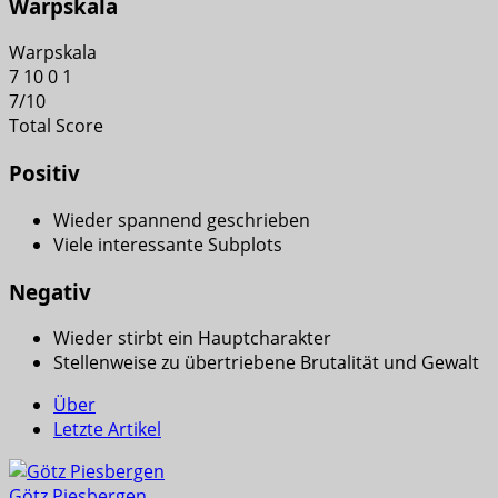
Warpskala
Warpskala
7
10
0
1
7
/
10
Total Score
Positiv
Wieder spannend geschrieben
Viele interessante Subplots
Negativ
Wieder stirbt ein Hauptcharakter
Stellenweise zu übertriebene Brutalität und Gewalt
Über
Letzte Artikel
Götz Piesbergen