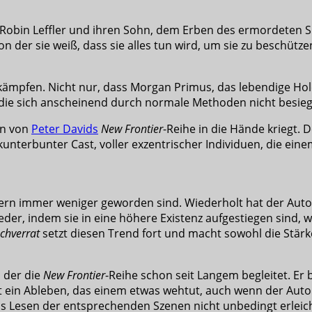
 Robin Leffler und ihren Sohn, dem Erben des ermordeten Si
 von der sie weiß, dass sie alles tun wird, um sie zu besch
ämpfen. Nicht nur, dass Morgan Primus, das lebendige Hol
 die sich anscheinend durch normale Methoden nicht besieg
an von
Peter Davids
New Frontier
-Reihe in die Hände kriegt. 
unterbunter Cast, voller exzentrischer Individuen, die ein
rn immer weniger geworden sind. Wiederholt hat der Autor 
weder, indem sie in eine höhere Existenz aufgestiegen sind,
chverrat
setzt diesen Trend fort und macht sowohl die Stär
 der die
New Frontier
-Reihe schon seit Langem begleitet. Er
ist ein Ableben, das einem etwas wehtut, auch wenn der Aut
as Lesen der entsprechenden Szenen nicht unbedingt erleic