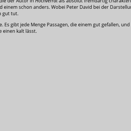
die der Autor in
Hochverrat
als absolut fremdartig charakteri
rd einem schon anders. Wobei Peter David bei der Darstellun
 gut tut.
e. Es gibt jede Menge Passagen, die einem gut gefallen, un
 einen kalt lässt.