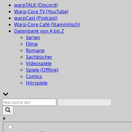
warpTALK (Discord)
Warp-Core TV (YouTube)
warpCast (Podcast)
Warp-Core Café (Stammtisch)
Datenbank von A bis Z
Serien
Filme
Romane
Sachbücher
Videospiele
Spiele (Offline)
Comics
Hörspiele