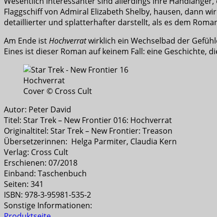
Wesentlich interessanter sind allerdings ihre Handlanger, 
Flaggschiff von Admiral Elizabeth Shelby, hausen, dann wi
detaillierter und splatterhafter darstellt, als es dem Roman
Am Ende ist
Hochverrat
wirklich ein Wechselbad der Gefühl
Eines ist dieser Roman auf keinem Fall: eine Geschichte, die
Cover © Cross Cult
Autor: Peter David
Titel: Star Trek – New Frontier 016: Hochverrat
Originaltitel: Star Trek – New Frontier: Treason
Übersetzerinnen: Helga Parmiter, Claudia Kern
Verlag: Cross Cult
Erschienen: 07/2018
Einband: Taschenbuch
Seiten: 341
ISBN: 978-3-95981-535-2
Sonstige Informationen:
Produktseite