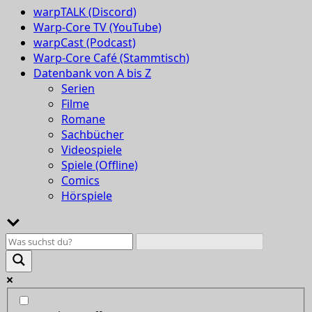
warpTALK (Discord)
Warp-Core TV (YouTube)
warpCast (Podcast)
Warp-Core Café (Stammtisch)
Datenbank von A bis Z
Serien
Filme
Romane
Sachbücher
Videospiele
Spiele (Offline)
Comics
Hörspiele