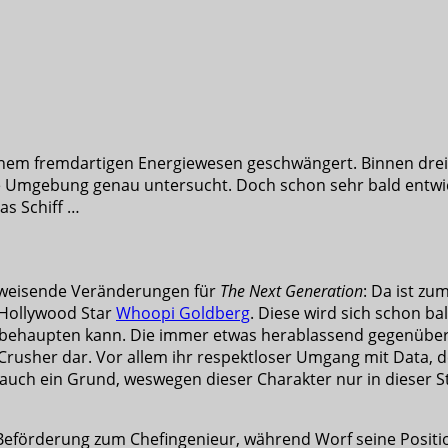
inem fremdartigen Energiewesen geschwängert. Binnen drei
te Umgebung genau untersucht. Doch schon sehr bald entw
das Schiff …
wegweisende Veränderungen für
The Next Generation
: Da ist z
 Hollywood Star
Whoopi Goldberg
. Diese wird sich schon b
ht behaupten kann. Die immer etwas herablassend gegenüber
rusher dar. Vor allem ihr respektloser Umgang mit Data, der
l auch ein Grund, weswegen dieser Charakter nur in dieser 
 Beförderung zum Chefingenieur, während Worf seine Positio