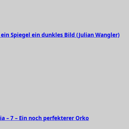
ein Spiegel ein dunkles Bild (Julian Wangler)
ia – 7 – Ein noch perfekterer Orko