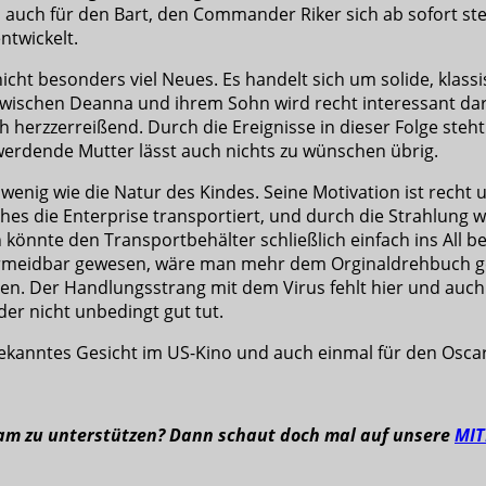
ns auch für den Bart, den Commander Riker sich ab sofort s
ntwickelt.
icht besonders viel Neues. Es handelt sich um solide, klass
zwischen Deanna und ihrem Sohn wird recht interessant darge
 herzzerreißend. Durch die Ereignisse in dieser Folge steht
t werdende Mutter lässt auch nichts zu wünschen übrig.
enig wie die Natur des Kindes. Seine Motivation ist recht 
es die Enterprise transportiert, und durch die Strahlung we
an könnte den Transportbehälter schließlich einfach ins Al
 vermeidbar gewesen, wäre man mehr dem Orginaldrehbuch g
n. Der Handlungsstrang mit dem Virus fehlt hier und auch 
der nicht unbedingt gut tut.
bekanntes Gesicht im US-Kino und auch einmal für den Osca
eam zu unterstützen? Dann schaut doch mal auf unsere
MI