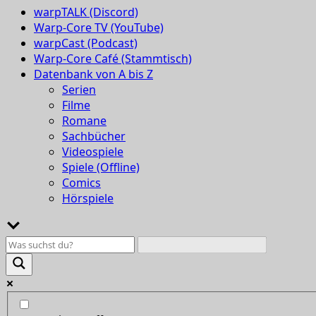
warpTALK (Discord)
Warp-Core TV (YouTube)
warpCast (Podcast)
Warp-Core Café (Stammtisch)
Datenbank von A bis Z
Serien
Filme
Romane
Sachbücher
Videospiele
Spiele (Offline)
Comics
Hörspiele