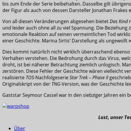
bis zum Ende der Serie beibehalten. Dasselbe gilt übrige
der Figur als auch von dessen Darsteller Jonathan Frakes e
Von all diesen Veränderungen abgesehen bietet
Das Kind
n
und leider auch ohne all zu viel Spannung. Die Beziehung 
emotionale Reaktion auf seinen vermeintlichen Tod wirklich
einer Geschichte. Marina Sirtis’ Darstellung als ungewoll
Dies kommt natürlich nicht wirklich überraschend ebenso w
Verhalten verstehen. Die Bedrohung durch das Virus, welch
droht, ist bei näherer Betrachtung ziemlich unlogisch. M
zerstören. Diese Fehler der Geschichte wären vielleicht
realisierte
TOS
-Nachfolgeserie
Star Trek – Phase II
geschriebe
Originalskript von der
TNG-
Version, was der Geschichte lei
Gaststar Seymour Cassel war in den siebziger Jahren ein 
Lust, unser T
Über