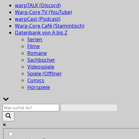
warpTALK (Discord)
Warp-Core TV (YouTube)
warpCast (Podcast)
Warp-Core Café (Stammtisch)
Datenbank von A bis Z
Serien
Filme
Romane
Sachbücher
Videospiele
Spiele (Offline)
Comics
Hörspiele