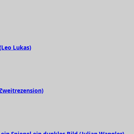
 (Leo Lukas)
Zweitrezension)
ein Spiegel ein dunkles Bild (Julian Wangler)