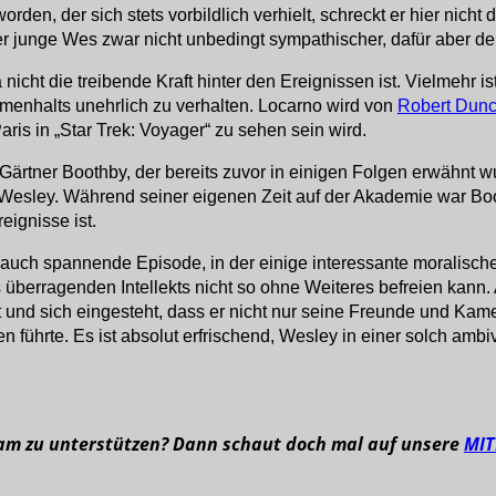
rden, der sich stets vorbildlich verhielt, schreckt er hier nich
r junge Wes zwar nicht unbedingt sympathischer, dafür aber deu
ja nicht die treibende Kraft hinter den Ereignissen ist. Vielmehr
enhalts unehrlich zu verhalten. Locarno wird von
Robert Dunc
Paris in „Star Trek: Voyager“ zu sehen sein wird.
Gärtner Boothby, der bereits zuvor in einigen Folgen erwähnt w
Wesley. Während seiner eigenen Zeit auf der Akademie war Boot
eignisse ist.
auch spannende Episode, in der einige interessante moralisch
s überragenden Intellekts nicht so ohne Weiteres befreien kann. 
 ist und sich eingesteht, dass er nicht nur seine Freunde und K
führte. Es ist absolut erfrischend, Wesley in einer solch ambi
eam zu unterstützen? Dann schaut doch mal auf unsere
MI