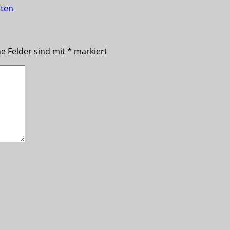
tten
he Felder sind mit
*
markiert