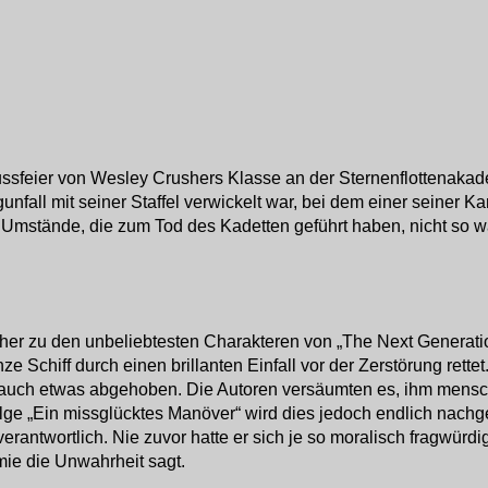
ussfeier von Wesley Crushers Klasse an der Sternenflottenaka
ugunfall mit seiner Staffel verwickelt war, bei dem einer sei
ie Umstände, die zum Tod des Kadetten geführt haben, nicht so
r zu den unbeliebtesten Charakteren von „The Next Generation“
nze Schiff durch einen brillanten Einfall vor der Zerstörung re
ise auch etwas abgehoben. Die Autoren versäumten es, ihm men
ge „Ein missglücktes Manöver“ wird dies jedoch endlich nachgeho
antwortlich. Nie zuvor hatte er sich je so moralisch fragwürdi
mie die Unwahrheit sagt.