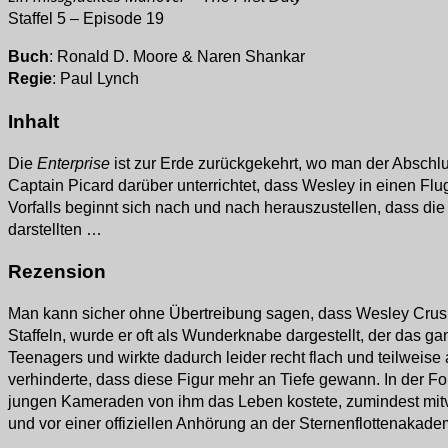
Staffel 5 – Episode 19
Buch
: Ronald D. Moore & Naren Shankar
Regie
: Paul Lynch
Inhalt
Die
Enterprise
ist zur Erde zurückgekehrt, wo man der Abschl
Captain Picard darüber unterrichtet, dass Wesley in einen Fl
Vorfalls beginnt sich nach und nach herauszustellen, dass d
darstellten …
Rezension
Man kann sicher ohne Übertreibung sagen, dass Wesley Crushe
Staffeln, wurde er oft als Wunderknabe dargestellt, der das ga
Teenagers und wirkte dadurch leider recht flach und teilwe
verhinderte, dass diese Figur mehr an Tiefe gewann. In der Fol
jungen Kameraden von ihm das Leben kostete, zumindest mitver
und vor einer offiziellen Anhörung an der Sternenflottenakade