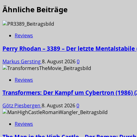
Ähnliche Beiträge
Reviews
Perry Rhodan – 3389 – Der letzte Mentalstabile
Markus Gersting
8. August 2026
0
Reviews
Transformers: Der Kampf um Cybertron (1986) (
Götz Piesbergen
8. August 2026
0
Reviews
The Man in the High Castle – Der Roman: Durch 