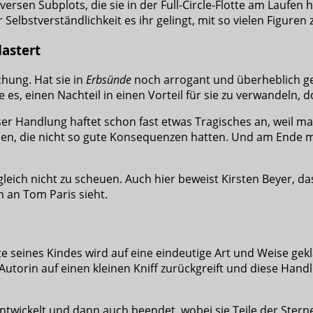
rsen Subplots, die sie in der Full-Circle-Flotte am Laufen h
Selbstverständlichkeit es ihr gelingt, mit so vielen Figure
lastert
hung. Hat sie in
Erbsünde
noch arrogant und überheblich ge
 es, einen Nachteil in einen Vorteil für sie zu verwandeln, 
eser Handlung haftet schon fast etwas Tragisches an, weil 
rden, die nicht so gute Konsequenzen hatten. Und am Ende m
ich nicht zu scheuen. Auch hier beweist Kirsten Beyer, dass
 an Tom Paris sieht.
e seines Kindes wird auf eine eindeutige Art und Weise gek
Autorin auf einen kleinen Kniff zurückgreift und diese Hand
ntwickelt und dann auch beendet, wobei sie Teile der Sterne