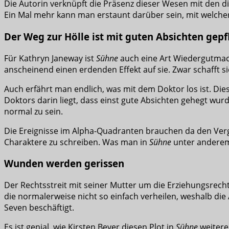
Die Autorin verknüpft die Präsenz dieser Wesen mit den dive
Ein Mal mehr kann man erstaunt darüber sein, mit welcher 
Der Weg zur Hölle ist mit guten Absichten gepf
Für Kathryn Janeway ist
Sühne
auch eine Art Wiedergutmac
anscheinend einen erdenden Effekt auf sie. Zwar schafft sie
Auch erfährt man endlich, was mit dem Doktor los ist. Di
Doktors darin liegt, dass einst gute Absichten gehegt wu
normal zu sein.
Die Ereignisse im Alpha-Quadranten brauchen da den Vergle
Charaktere zu schreiben. Was man in
Sühne
unter anderem
Wunden werden gerissen
Der Rechtsstreit mit seiner Mutter um die Erziehungsrecht
die normalerweise nicht so einfach verheilen, weshalb die 
Seven beschäftigt.
Es ist genial, wie Kirsten Beyer diesen Plot in
Sühne
weitere