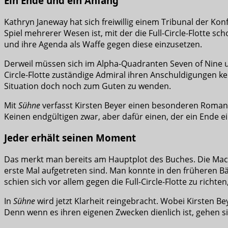
Ein Ende und ein Anfang
Kathryn Janeway hat sich freiwillig einem Tribunal der Ko
Spiel mehrerer Wesen ist, mit der die Full-Circle-Flotte s
und ihre Agenda als Waffe gegen diese einzusetzen.
Derweil müssen sich im Alpha-Quadranten Seven of Nine u
Circle-Flotte zuständige Admiral ihren Anschuldigungen 
Situation doch noch zum Guten zu wenden.
Mit
Sühne
verfasst Kirsten Beyer einen besonderen Roman. 
Keinen endgültigen zwar, aber dafür einen, der ein Ende e
Jeder erhält seinen Moment
Das merkt man bereits am Hauptplot des Buches. Die Mach
erste Mal aufgetreten sind. Man konnte in den früheren B
schien sich vor allem gegen die Full-Circle-Flotte zu richte
In
Sühne
wird jetzt Klarheit reingebracht. Wobei Kirsten B
Denn wenn es ihren eigenen Zwecken dienlich ist, gehen si