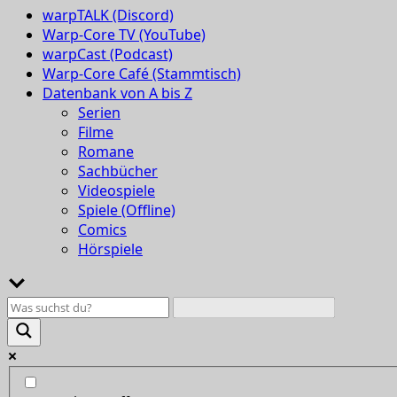
warpTALK (Discord)
Warp-Core TV (YouTube)
warpCast (Podcast)
Warp-Core Café (Stammtisch)
Datenbank von A bis Z
Serien
Filme
Romane
Sachbücher
Videospiele
Spiele (Offline)
Comics
Hörspiele