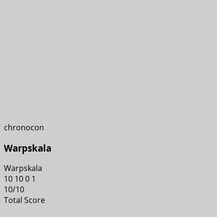
chronocon
Warpskala
Warpskala
10
10
0
1
10
/
10
Total Score