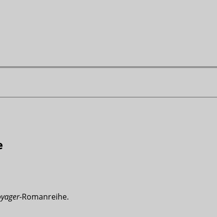
e
oyager
-Romanreihe.