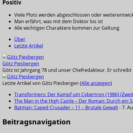
Positiv
Viele Plots werden abgeschlossen oder weiterentwick
Man erfährt, was mit dem Doktor los ist
Alle wichtigen Charaktere kommen zur Geltung
Über
Letzte Artikel
Götz Piesbergen
Götz ist Jahrgang 78 und unser Chefredakteur. Er schreib
Letzte Artikel von Götz Piesbergen
(
Alle anzeigen
)
Transformers: Der Kampf um Cybertron (1986) (Zwei
The Man in the High Castle – Der Roman: Durch ein Sp
Batman: Caped Crusader – 11 – Brutale Gewalt
- 7. A
Beitragsnavigation