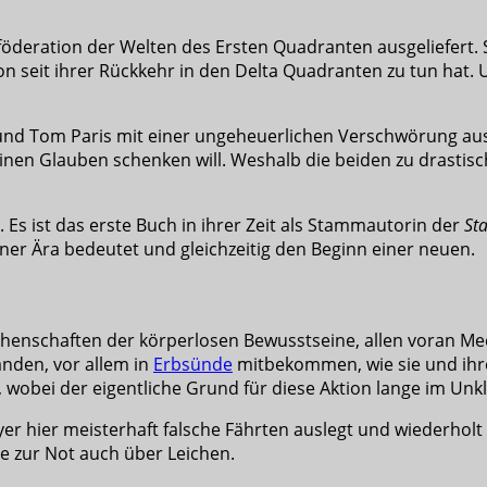
nföderation der Welten des Ersten Quadranten ausgeliefert. 
chon seit ihrer Rückkehr in den Delta Quadranten zu tun hat
nd Tom Paris mit einer ungeheuerlichen Verschwörung ausei
keinen Glauben schenken will. Weshalb die beiden zu drast
Es ist das erste Buch in ihrer Zeit als Stammautorin der
St
iner Ära bedeutet und gleichzeitig den Beginn einer neuen.
enschaften der körperlosen Bewusstseine, allen voran Mee
änden, vor allem in
Erbsünde
mitbekommen, wie sie und ihre
n, wobei der eigentliche Grund für diese Aktion lange im Unkl
eyer hier meisterhaft falsche Fährten auslegt und wiederho
e zur Not auch über Leichen.