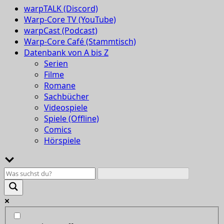
warpTALK (Discord)
Warp-Core TV (YouTube)
warpCast (Podcast)
Warp-Core Café (Stammtisch)
Datenbank von A bis Z
Serien
Filme
Romane
Sachbücher
Videospiele
Spiele (Offline)
Comics
Hörspiele