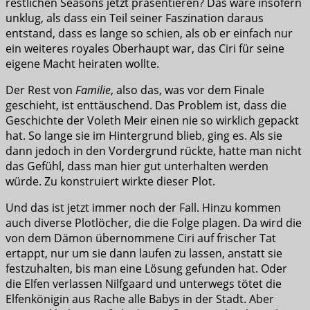
restlichen Seasons jetzt präsentieren? Das wäre insofern
unklug, als dass ein Teil seiner Faszination daraus
entstand, dass es lange so schien, als ob er einfach nur
ein weiteres royales Oberhaupt war, das Ciri für seine
eigene Macht heiraten wollte.
Der Rest von
Familie
, also das, was vor dem Finale
geschieht, ist enttäuschend. Das Problem ist, dass die
Geschichte der Voleth Meir einen nie so wirklich gepackt
hat. So lange sie im Hintergrund blieb, ging es. Als sie
dann jedoch in den Vordergrund rückte, hatte man nicht
das Gefühl, dass man hier gut unterhalten werden
würde. Zu konstruiert wirkte dieser Plot.
Und das ist jetzt immer noch der Fall. Hinzu kommen
auch diverse Plotlöcher, die die Folge plagen. Da wird die
von dem Dämon übernommene Ciri auf frischer Tat
ertappt, nur um sie dann laufen zu lassen, anstatt sie
festzuhalten, bis man eine Lösung gefunden hat. Oder
die Elfen verlassen Nilfgaard und unterwegs tötet die
Elfenkönigin aus Rache alle Babys in der Stadt. Aber