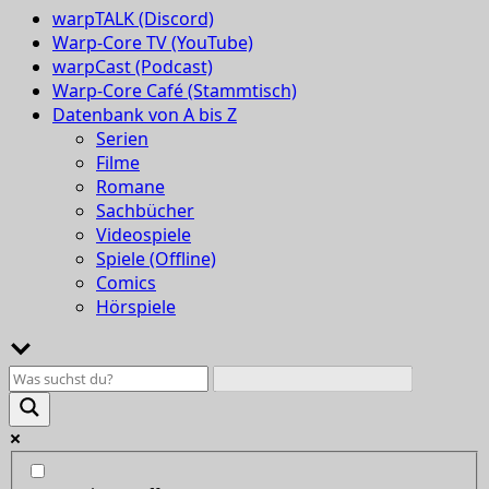
warpTALK (Discord)
Warp-Core TV (YouTube)
warpCast (Podcast)
Warp-Core Café (Stammtisch)
Datenbank von A bis Z
Serien
Filme
Romane
Sachbücher
Videospiele
Spiele (Offline)
Comics
Hörspiele