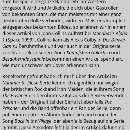
zum Beispiel eine ganze Bandbreite an Western
vorgestellt wird und Artikeln, die sich über Gastrollen
von bekannten Stars, die man meistens mit einer ganz
bestimmten Rolle verbindet, widmen. Meistens komplett
entgegen des bekannten Bildes, so erfahren wir in einem
dieser Artikel von Joan Collins Auftritt bei
Mondbasis Alpha
1
(Space 1999) . Collins kam als Alexis Colby in
Der Denver-
Clan
zu Berühmtheit und war auch in der Originalserie
von Star Trek zu sehen. Auch
Kampfstern Galactica
und
Bezaubernde Jeannie
bekommen einen Artikel spendiert,
wie man unschwer am Cover erkennen kann.
Regelrecht gefreut habe ich mich über den Artikel zu
Nummer 6
. Diese Serie kenne ich eigentlich nur wegen
der britischen Rockband Iron Maiden, die in ihrem Song
The Prisoner
ein berühmtes Zitat aus der Serie verwendet
haben – der Originaltitel der Serie ist ebenfalls
The
Prisoner
und die Band offenbar ein Fan der Serie, denn
auf einem späteren Album findet sich auch noch der
Song
Back in the Village
, der ebenfalls Bezug auf die Serie
nimmt. Diese Ankedote fehlt leider im Artikel, dafür sind