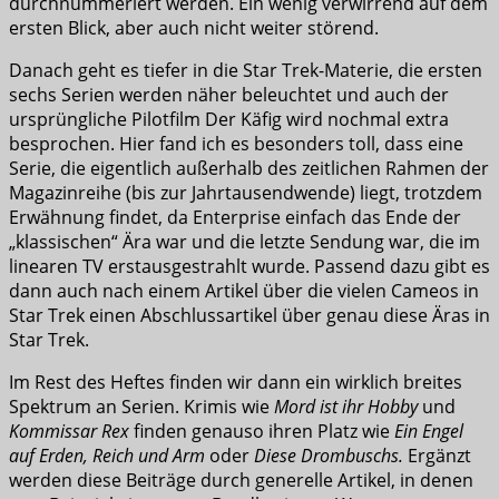
durchnummeriert werden. Ein wenig verwirrend auf dem
ersten Blick, aber auch nicht weiter störend.
Danach geht es tiefer in die Star Trek-Materie, die ersten
sechs Serien werden näher beleuchtet und auch der
ursprüngliche Pilotfilm Der Käfig wird nochmal extra
besprochen. Hier fand ich es besonders toll, dass eine
Serie, die eigentlich außerhalb des zeitlichen Rahmen der
Magazinreihe (bis zur Jahrtausendwende) liegt, trotzdem
Erwähnung findet, da Enterprise einfach das Ende der
„klassischen“ Ära war und die letzte Sendung war, die im
linearen TV erstausgestrahlt wurde. Passend dazu gibt es
dann auch nach einem Artikel über die vielen Cameos in
Star Trek einen Abschlussartikel über genau diese Äras in
Star Trek.
Im Rest des Heftes finden wir dann ein wirklich breites
Spektrum an Serien. Krimis wie
Mord ist ihr Hobby
und
Kommissar Rex
finden genauso ihren Platz wie
Ein Engel
auf Erden, Reich und Arm
oder
Diese Drombuschs.
Ergänzt
werden diese Beiträge durch generelle Artikel, in denen