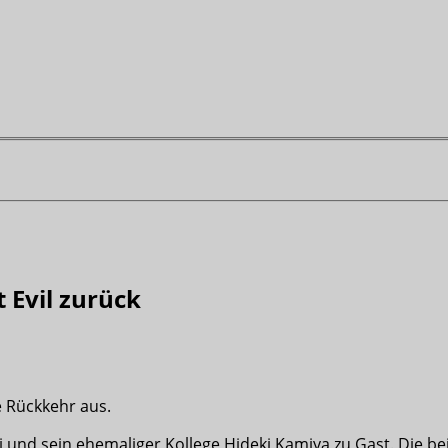
 Evil zurück
e Rückkehr aus.
i und sein ehemaliger Kollege Hideki Kamiya zu Gast. Die b