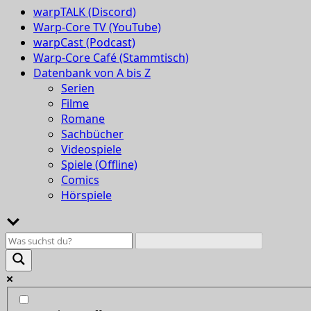
warpTALK (Discord)
Warp-Core TV (YouTube)
warpCast (Podcast)
Warp-Core Café (Stammtisch)
Datenbank von A bis Z
Serien
Filme
Romane
Sachbücher
Videospiele
Spiele (Offline)
Comics
Hörspiele