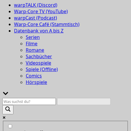
warpTALK (Discord)
Warp-Core TV (YouTube)
warpCast (Podcast)
Warp-Core Café (Stammtisch)
Datenbank von A bis Z
Serien
Filme
Romane
Sachbücher
Videospiele
Spiele (Offline)
Comics
Hörspiele