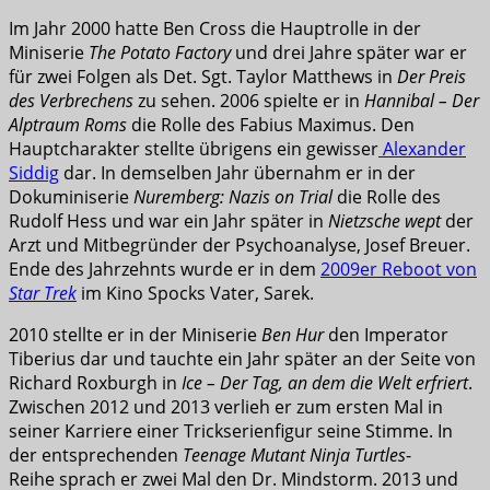
Im Jahr 2000 hatte Ben Cross die Hauptrolle in der
Miniserie
The Potato Factory
und drei Jahre später war er
für zwei Folgen als Det. Sgt. Taylor Matthews in
Der Preis
des Verbrechens
zu sehen. 2006 spielte er in
Hannibal – Der
Alptraum Roms
die Rolle des Fabius Maximus. Den
Hauptcharakter stellte übrigens ein gewisser
Alexander
Siddig
dar. In demselben Jahr übernahm er in der
Dokuminiserie
Nuremberg: Nazis on Trial
die Rolle des
Rudolf Hess und war ein Jahr später in
Nietzsche wept
der
Arzt und Mitbegründer der Psychoanalyse, Josef Breuer.
Ende des Jahrzehnts wurde er in dem
2009er Reboot von
Star Trek
im Kino Spocks Vater, Sarek.
2010 stellte er in der Miniserie
Ben Hur
den Imperator
Tiberius dar und tauchte ein Jahr später an der Seite von
Richard Roxburgh in
Ice – Der Tag, an dem die Welt erfriert
.
Zwischen 2012 und 2013 verlieh er zum ersten Mal in
seiner Karriere einer Trickserienfigur seine Stimme. In
der entsprechenden
Teenage Mutant Ninja Turtles
-
Reihe sprach er zwei Mal den Dr. Mindstorm. 2013 und