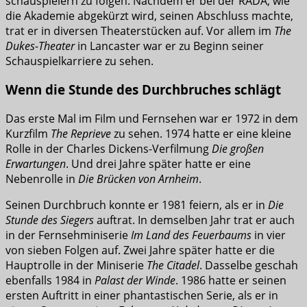
schauspielern zu folgen. Nachdem er bei der RADA, wie
die Akademie abgekürzt wird, seinen Abschluss machte,
trat er in diversen Theaterstücken auf. Vor allem im
The
Dukes-Theater
in Lancaster war er zu Beginn seiner
Schauspielkarriere zu sehen.
Wenn die Stunde des Durchbruches schlägt
Das erste Mal im Film und Fernsehen war er 1972 in dem
Kurzfilm
The Reprieve
zu sehen. 1974 hatte er eine kleine
Rolle in der Charles Dickens-Verfilmung
Die großen
Erwartungen
. Und drei Jahre später hatte er eine
Nebenrolle in
Die Brücken von Arnheim
.
Seinen Durchbruch konnte er 1981 feiern, als er in
Die
Stunde des Siegers
auftrat. In demselben Jahr trat er auch
in der Fernsehminiserie
Im Land des Feuerbaums
in vier
von sieben Folgen auf. Zwei Jahre später hatte er die
Hauptrolle in der Miniserie
The Citadel
. Dasselbe geschah
ebenfalls 1984 in
Palast der Winde
. 1986 hatte er seinen
ersten Auftritt in einer phantastischen Serie, als er in