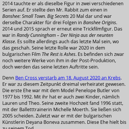
2014 tauchte er als dieselbe Figur in zwei verschiedenen
Serien auf. Er stellte den Mr. Rabbit zum einen in
Banshee: Small Town. Big Secrets
20 Mal dar und war
derselbe Charakter für drei Folgen in
Banshee Origins
.
2014 und 2015 sprach er erneut eine Trickfilmfigur. Das
war in
Randy Cunningham – Der Ninja aus der neunten
Klasse
. Es sollte allerdings auch das letzte Mal sein, wo
das geschah. Seine letzte Rolle war 2020 in dem
bulgarischen Film
The Rest is Ashes
. Es befinden sich zwar
noch weitere Werke von ihm in der Post-Produktion,
doch werden das seine letzten Auftritte sein.
Denn
Ben Cross verstarb am 18. August 2020 an Krebs
.
Er war zu diesem Zeitpunkt dreimal verheiratet gewesen.
Die erste Ehe war mit dem Model Penelope Butler von
1977 bis 1992. Mit ihr hat er auch zwei Kinder, nämlich
Lauren und Theo. Seine zweite Hochzeit fand 1996 statt,
mit der Balletttrainerin Michelle Moerth. Sie ließen sich
2005 scheiden. Zuletzt war er mit der bulgarischen
Künstlerin Deyana Boneva zusammen. Diese Ehe hielt bis
zu seinem Tod.