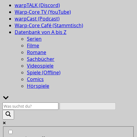
warpTALK (Discord)
Warp-Core TV (YouTube)
warpCast (Podcast)
Warp-Core Café (Stammtisch)
Datenbank von A bis Z
Serien
Filme
Romane
Sachbücher
Videospiele
Spiele (Offline)
Comics
Hörspiele