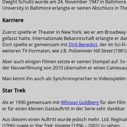
Dwight Schultz wurde am 24. November 1947 in Baltimore ge
University in Baltimore erlangte er seinen Abschluss in Th
Karriere
Zuerst spielte er Theater in New York, wo er am Broadway ei
gefasst hatte. Internationale Bekanntschaft erlangte er da
Dort spielte er gemeinsam mit
Dirk Benedict
, der im Sci-F
weiteren TV-Formaten, wie z.B.
Polizeirevier Hill Street
(1981)
Aber auch einigen Filmen setzte er seinen Stempel auf. So 
der Neuverfilmung von 2010 übernahm er einen Cameoauft
Man kennt ihn auch als Synchronsprecher in Videospiele
Star Trek
Als er 1990 gemeinsam mit
Whoopi Goldberg
für den Film
er für einen kleinen Gastauftritt in der Serie sehr dankbar.
Aus diesem einen Auftritt wurde jedoch mehr. Ltd. Reginal
(1996) sowie in
Star Trek: Voyager
(1996 – 2001) zu sehen.