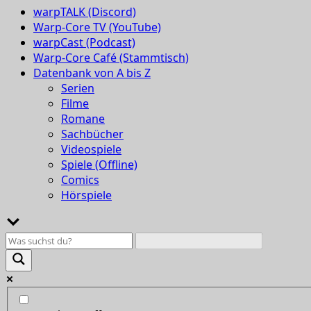
warpTALK (Discord)
Warp-Core TV (YouTube)
warpCast (Podcast)
Warp-Core Café (Stammtisch)
Datenbank von A bis Z
Serien
Filme
Romane
Sachbücher
Videospiele
Spiele (Offline)
Comics
Hörspiele