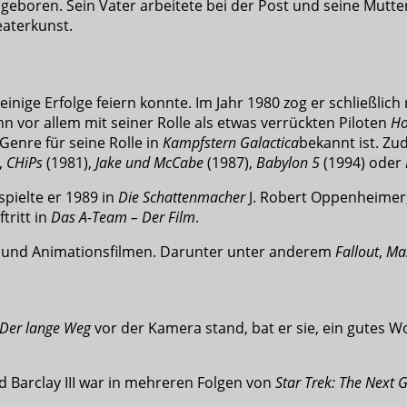
boren. Sein Vater arbeitete bei der Post und seine Mutter 
eaterkunst.
nige Erfolge feiern konnte. Im Jahr 1980 zog er schließlich 
nn vor allem mit seiner Rolle als etwas verrückten Piloten
Ho
i-Genre für seine Rolle in
Kampfstern Galactica
bekannt ist. Zu
,
CHiPs
(1981),
Jake und McCabe
(1987),
Babylon 5
(1994) oder
spielte er 1989 in
Die Schattenmacher
J. Robert Oppenheimer
ritt in
Das A-Team – Der Film
.
n und Animationsfilmen. Darunter unter anderem
Fallout
,
Mas
Der lange Weg
vor der Kamera stand, bat er sie, ein gutes W
d Barclay III war in mehreren Folgen von
Star Trek: The Next 