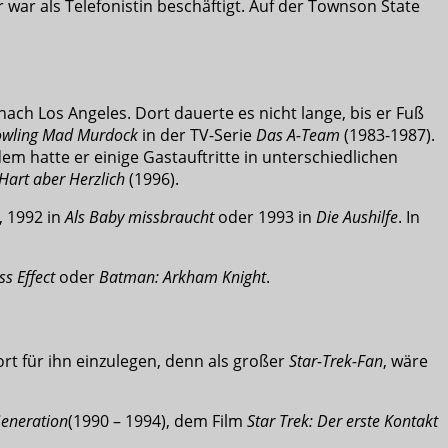
war als Telefonistin beschäftigt. Auf der Townson State
nach Los Angeles. Dort dauerte es nicht lange, bis er Fuß
wling Mad Murdock
in der TV-Serie
Das A-Team
(1983-1987).
dem hatte er einige Gastauftritte in unterschiedlichen
Hart aber Herzlich
(1996).
, 1992 in
Als Baby missbraucht
oder 1993 in
Die Aushilfe
. In
s Effect
oder
Batman: Arkham Knight
.
ort für ihn einzulegen, denn als großer
Star-Trek-Fan
, wäre
Generation
(1990 – 1994), dem Film
Star Trek: Der erste Kontakt