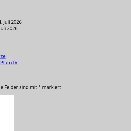
. Juli 2026
Juli 2026
rze
f PlutoTV
he Felder sind mit
*
markiert