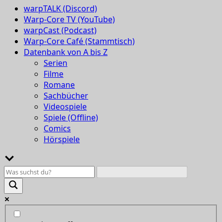
warpTALK (Discord)
Warp-Core TV (YouTube)
warpCast (Podcast)
Warp-Core Café (Stammtisch)
Datenbank von A bis Z
Serien
Filme
Romane
Sachbücher
Videospiele
Spiele (Offline)
Comics
Hörspiele