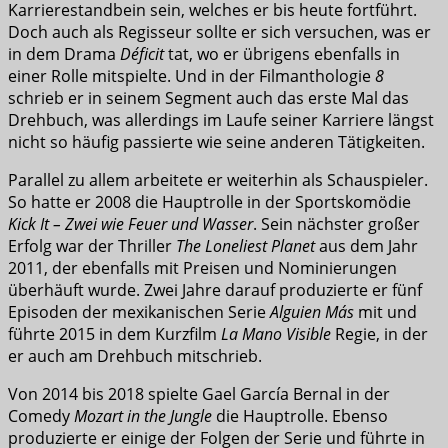
Karrierestandbein sein, welches er bis heute fortführt.
Doch auch als Regisseur sollte er sich versuchen, was er
in dem Drama
Déficit
tat, wo er übrigens ebenfalls in
einer Rolle mitspielte. Und in der Filmanthologie
8
schrieb er in seinem Segment auch das erste Mal das
Drehbuch, was allerdings im Laufe seiner Karriere längst
nicht so häufig passierte wie seine anderen Tätigkeiten.
Parallel zu allem arbeitete er weiterhin als Schauspieler.
So hatte er 2008 die Hauptrolle in der Sportskomödie
Kick It – Zwei wie Feuer und Wasser
. Sein nächster großer
Erfolg war der Thriller
The Loneliest Planet
aus dem Jahr
2011, der ebenfalls mit Preisen und Nominierungen
überhäuft wurde. Zwei Jahre darauf produzierte er fünf
Episoden der mexikanischen Serie
Alguien Más
mit und
führte 2015 in dem Kurzfilm
La Mano Visible
Regie, in der
er auch am Drehbuch mitschrieb.
Von 2014 bis 2018 spielte Gael García Bernal in der
Comedy
Mozart in the Jungle
die Hauptrolle. Ebenso
produzierte er einige der Folgen der Serie und führte in