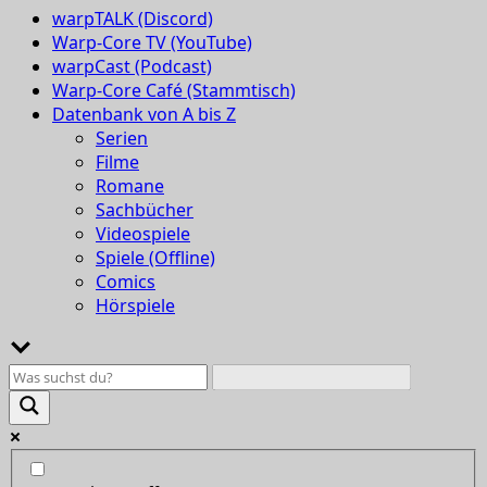
warpTALK (Discord)
Warp-Core TV (YouTube)
warpCast (Podcast)
Warp-Core Café (Stammtisch)
Datenbank von A bis Z
Serien
Filme
Romane
Sachbücher
Videospiele
Spiele (Offline)
Comics
Hörspiele