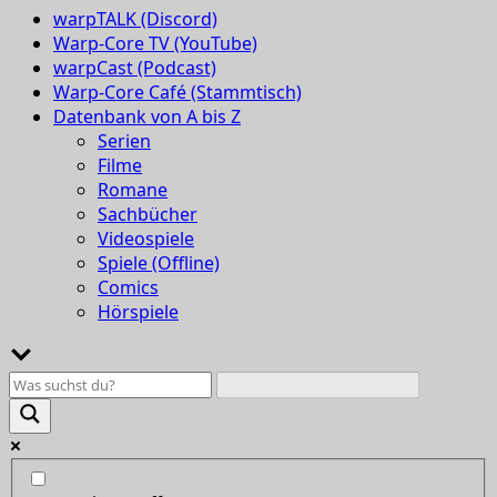
warpTALK (Discord)
Warp-Core TV (YouTube)
warpCast (Podcast)
Warp-Core Café (Stammtisch)
Datenbank von A bis Z
Serien
Filme
Romane
Sachbücher
Videospiele
Spiele (Offline)
Comics
Hörspiele